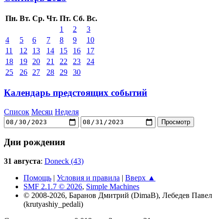
Пн.
Вт.
Ср.
Чт.
Пт.
Сб.
Вс.
1
2
3
4
5
6
7
8
9
10
11
12
13
14
15
16
17
18
19
20
21
22
23
24
25
26
27
28
29
30
Календарь предстоящих событий
Список
Месяц
Неделя
Дни рождения
31 августа
:
Doneck (43)
Помощь
|
Условия и правила
|
Вверх ▲
SMF 2.1.7 © 2026
,
Simple Machines
© 2008-2026, Баранов Дмитрий (DimaB), Лебедев Павел
(krutyashiy_pedali)