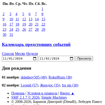
Пн.
Вт.
Ср.
Чт.
Пт.
Сб.
Вс.
1
2
3
4
5
6
7
8
9
10
11
12
13
14
15
16
17
18
19
20
21
22
23
24
25
26
27
28
29
30
31
Календарь предстоящих событий
Список
Месяц
Неделя
Дни рождения
01 ноября
:
skladnoy505 (49)
,
RoketRuru (38)
02 ноября
:
Leonid (57)
,
Жиндос (35)
,
for stn (30)
Помощь
|
Условия и правила
|
Вверх ▲
SMF 2.1.7 © 2026
,
Simple Machines
© 2008-2026, Баранов Дмитрий (DimaB), Лебедев Павел