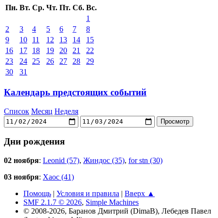
Пн.
Вт.
Ср.
Чт.
Пт.
Сб.
Вс.
1
2
3
4
5
6
7
8
9
10
11
12
13
14
15
16
17
18
19
20
21
22
23
24
25
26
27
28
29
30
31
Календарь предстоящих событий
Список
Месяц
Неделя
Дни рождения
02 ноября
:
Leonid (57)
,
Жиндос (35)
,
for stn (30)
03 ноября
:
Хаос (41)
Помощь
|
Условия и правила
|
Вверх ▲
SMF 2.1.7 © 2026
,
Simple Machines
© 2008-2026, Баранов Дмитрий (DimaB), Лебедев Павел