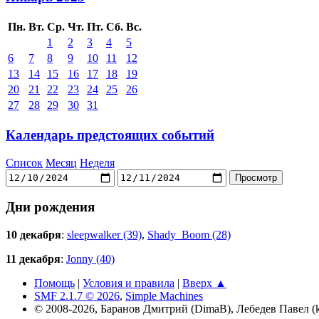
Пн.
Вт.
Ср.
Чт.
Пт.
Сб.
Вс.
1
2
3
4
5
6
7
8
9
10
11
12
13
14
15
16
17
18
19
20
21
22
23
24
25
26
27
28
29
30
31
Календарь предстоящих событий
Список
Месяц
Неделя
Дни рождения
10 декабря
:
sleepwalker (39)
,
Shady_Boom (28)
11 декабря
:
Jonny (40)
Помощь
|
Условия и правила
|
Вверх ▲
SMF 2.1.7 © 2026
,
Simple Machines
© 2008-2026, Баранов Дмитрий (DimaB), Лебедев Павел (kr