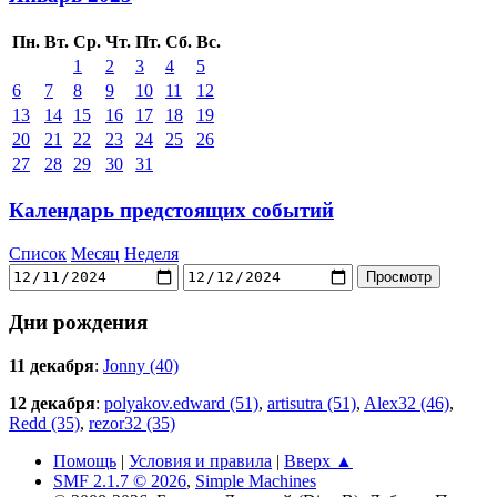
Пн.
Вт.
Ср.
Чт.
Пт.
Сб.
Вс.
1
2
3
4
5
6
7
8
9
10
11
12
13
14
15
16
17
18
19
20
21
22
23
24
25
26
27
28
29
30
31
Календарь предстоящих событий
Список
Месяц
Неделя
Дни рождения
11 декабря
:
Jonny (40)
12 декабря
:
polyakov.edward (51)
,
artisutra (51)
,
Alex32 (46)
,
Redd (35)
,
rezor32 (35)
Помощь
|
Условия и правила
|
Вверх ▲
SMF 2.1.7 © 2026
,
Simple Machines