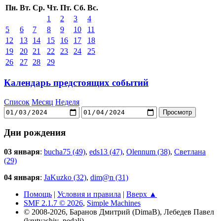
Пн.
Вт.
Ср.
Чт.
Пт.
Сб.
Вс.
1
2
3
4
5
6
7
8
9
10
11
12
13
14
15
16
17
18
19
20
21
22
23
24
25
26
27
28
29
Календарь предстоящих событий
Список
Месяц
Неделя
Дни рождения
03 января
:
bucha75 (49)
,
eds13 (47)
,
Olennum (38)
,
Светлана
(29)
04 января
:
JaKuzko (32)
,
dim@n (31)
Помощь
|
Условия и правила
|
Вверх ▲
SMF 2.1.7 © 2026
,
Simple Machines
© 2008-2026, Баранов Дмитрий (DimaB), Лебедев Павел
(krutyashiy_pedali)