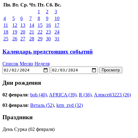
Пн.
Вт.
Ср.
Чт.
Пт.
Сб.
Вс.
1
2
3
4
5
6
7
8
9
10
11
12
13
14
15
16
17
18
19
20
21
22
23
24
25
26
27
28
29
30
31
Календарь предстоящих событий
Список
Месяц
Неделя
Дни рождения
02 февраля
:
bob (40)
,
AFRICA (39)
,
R (36)
,
Алексей3223 (26)
03 февраля
:
Веталь (52)
,
krm_zvd (32)
Праздники
День Сурка (02 февраля)