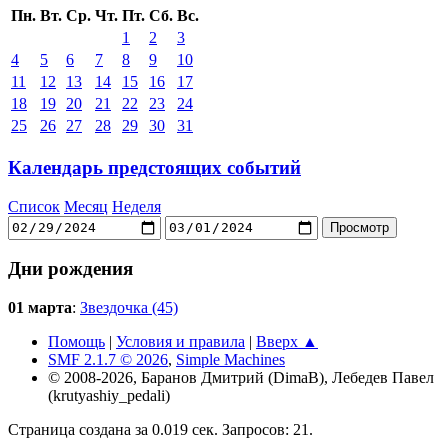
Пн.
Вт.
Ср.
Чт.
Пт.
Сб.
Вс.
1
2
3
4
5
6
7
8
9
10
11
12
13
14
15
16
17
18
19
20
21
22
23
24
25
26
27
28
29
30
31
Календарь предстоящих событий
Список
Месяц
Неделя
Дни рождения
01 марта
:
Звездочка (45)
Помощь
|
Условия и правила
|
Вверх ▲
SMF 2.1.7 © 2026
,
Simple Machines
© 2008-2026, Баранов Дмитрий (DimaB), Лебедев Павел
(krutyashiy_pedali)
Страница создана за 0.019 сек. Запросов: 21.