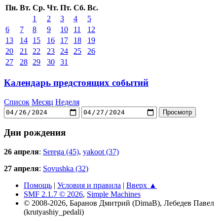
Пн.
Вт.
Ср.
Чт.
Пт.
Сб.
Вс.
1
2
3
4
5
6
7
8
9
10
11
12
13
14
15
16
17
18
19
20
21
22
23
24
25
26
27
28
29
30
31
Календарь предстоящих событий
Список
Месяц
Неделя
Дни рождения
26 апреля
:
Serega (45)
,
yakoot (37)
27 апреля
:
Sovushka (32)
Помощь
|
Условия и правила
|
Вверх ▲
SMF 2.1.7 © 2026
,
Simple Machines
© 2008-2026, Баранов Дмитрий (DimaB), Лебедев Павел
(krutyashiy_pedali)