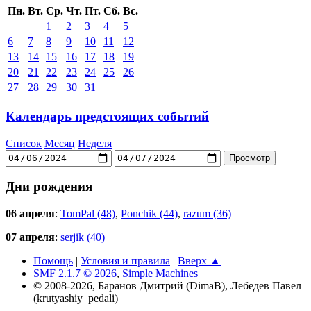
Пн.
Вт.
Ср.
Чт.
Пт.
Сб.
Вс.
1
2
3
4
5
6
7
8
9
10
11
12
13
14
15
16
17
18
19
20
21
22
23
24
25
26
27
28
29
30
31
Календарь предстоящих событий
Список
Месяц
Неделя
Дни рождения
06 апреля
:
TomPal (48)
,
Ponchik (44)
,
razum (36)
07 апреля
:
serjik (40)
Помощь
|
Условия и правила
|
Вверх ▲
SMF 2.1.7 © 2026
,
Simple Machines
© 2008-2026, Баранов Дмитрий (DimaB), Лебедев Павел
(krutyashiy_pedali)