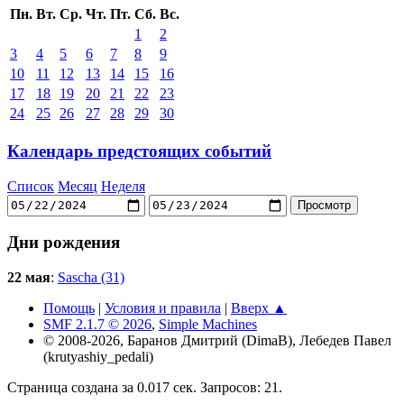
Пн.
Вт.
Ср.
Чт.
Пт.
Сб.
Вс.
1
2
3
4
5
6
7
8
9
10
11
12
13
14
15
16
17
18
19
20
21
22
23
24
25
26
27
28
29
30
Календарь предстоящих событий
Список
Месяц
Неделя
Дни рождения
22 мая
:
Sascha (31)
Помощь
|
Условия и правила
|
Вверх ▲
SMF 2.1.7 © 2026
,
Simple Machines
© 2008-2026, Баранов Дмитрий (DimaB), Лебедев Павел
(krutyashiy_pedali)
Страница создана за 0.017 сек. Запросов: 21.