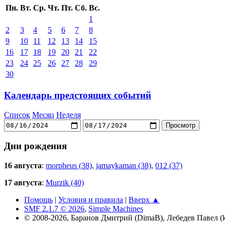
Пн.
Вт.
Ср.
Чт.
Пт.
Сб.
Вс.
1
2
3
4
5
6
7
8
9
10
11
12
13
14
15
16
17
18
19
20
21
22
23
24
25
26
27
28
29
30
Календарь предстоящих событий
Список
Месяц
Неделя
Дни рождения
16 августа
:
morpheus (38)
,
jamaykaman (38)
,
012 (37)
17 августа
:
Murzik (40)
Помощь
|
Условия и правила
|
Вверх ▲
SMF 2.1.7 © 2026
,
Simple Machines
© 2008-2026, Баранов Дмитрий (DimaB), Лебедев Павел (kr