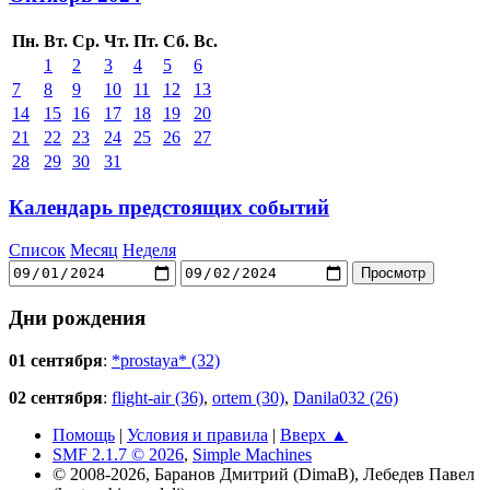
Пн.
Вт.
Ср.
Чт.
Пт.
Сб.
Вс.
1
2
3
4
5
6
7
8
9
10
11
12
13
14
15
16
17
18
19
20
21
22
23
24
25
26
27
28
29
30
31
Календарь предстоящих событий
Список
Месяц
Неделя
Дни рождения
01 сентября
:
*prostaya* (32)
02 сентября
:
flight-air (36)
,
ortem (30)
,
Danila032 (26)
Помощь
|
Условия и правила
|
Вверх ▲
SMF 2.1.7 © 2026
,
Simple Machines
© 2008-2026, Баранов Дмитрий (DimaB), Лебедев Павел