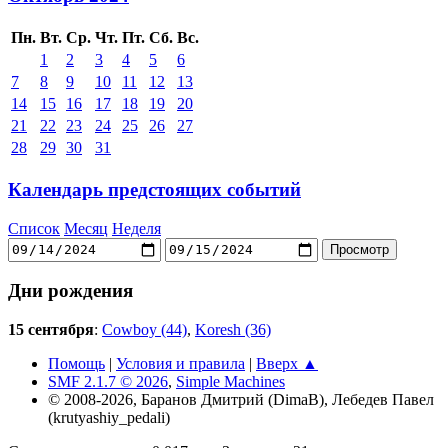
Пн.
Вт.
Ср.
Чт.
Пт.
Сб.
Вс.
1
2
3
4
5
6
7
8
9
10
11
12
13
14
15
16
17
18
19
20
21
22
23
24
25
26
27
28
29
30
31
Календарь предстоящих событий
Список
Месяц
Неделя
Дни рождения
15 сентября
:
Cowboy (44)
,
Koresh (36)
Помощь
|
Условия и правила
|
Вверх ▲
SMF 2.1.7 © 2026
,
Simple Machines
© 2008-2026, Баранов Дмитрий (DimaB), Лебедев Павел
(krutyashiy_pedali)