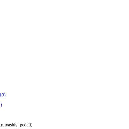
19)
)
utyashiy_pedali)