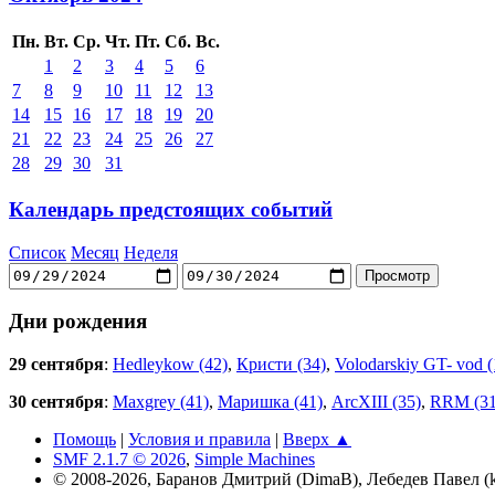
Пн.
Вт.
Ср.
Чт.
Пт.
Сб.
Вс.
1
2
3
4
5
6
7
8
9
10
11
12
13
14
15
16
17
18
19
20
21
22
23
24
25
26
27
28
29
30
31
Календарь предстоящих событий
Список
Месяц
Неделя
Дни рождения
29 сентября
:
Hedleykow (42)
,
Кристи (34)
,
Volodarskiy GT- vod (
30 сентября
:
Maxgrey (41)
,
Маришка (41)
,
ArcXIII (35)
,
RRM (31
Помощь
|
Условия и правила
|
Вверх ▲
SMF 2.1.7 © 2026
,
Simple Machines
© 2008-2026, Баранов Дмитрий (DimaB), Лебедев Павел (kr