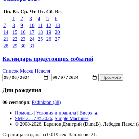
Пн.
Вт.
Ср.
Чт.
Пт.
Сб.
Вс.
1
2
3
4
5
6
7
8
9
10
11
12
13
14
15
16
17
18
19
20
21
22
23
24
25
26
27
28
29
30
31
Календарь предстоящих событий
Список
Месяц
Неделя
Дни рождения
06 сентября
:
Padinkton (38)
Помощь
|
Условия и правила
|
Вверх ▲
SMF 2.1.7 © 2026
,
Simple Machines
© 2008-2026, Баранов Дмитрий (DimaB), Лебедев Павел (kr
Страница создана за 0.019 сек. Запросов: 21.