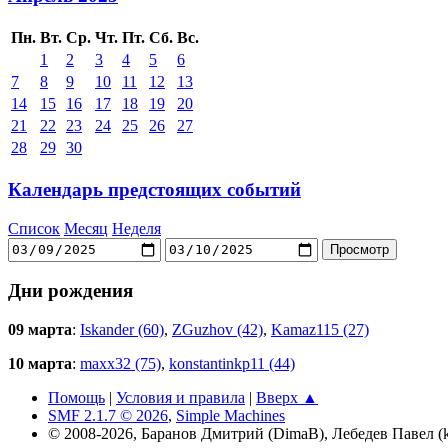
Пн.
Вт.
Ср.
Чт.
Пт.
Сб.
Вс.
1
2
3
4
5
6
7
8
9
10
11
12
13
14
15
16
17
18
19
20
21
22
23
24
25
26
27
28
29
30
Календарь предстоящих событий
Список
Месяц
Неделя
Дни рождения
09 марта
:
Iskander (60)
,
ZGuzhov (42)
,
Kamaz115 (27)
10 марта
:
maxx32 (75)
,
konstantinkp11 (44)
Помощь
|
Условия и правила
|
Вверх ▲
SMF 2.1.7 © 2026
,
Simple Machines
© 2008-2026, Баранов Дмитрий (DimaB), Лебедев Павел (kr