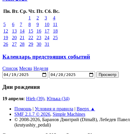
Пн.
Вт.
Ср.
Чт.
Пт.
Сб.
Вс.
1
2
3
4
5
6
7
8
9
10
11
12
13
14
15
16
17
18
19
20
21
22
23
24
25
26
27
28
29
30
31
Календарь предстоящих событий
Список
Месяц
Неделя
Дни рождения
19 апреля
:
Hieb (39)
,
Юлька (34)
Помощь
|
Условия и правила
|
Вверх ▲
SMF 2.1.7 © 2026
,
Simple Machines
© 2008-2026, Баранов Дмитрий (DimaB), Лебедев Павел
(krutyashiy_pedali)