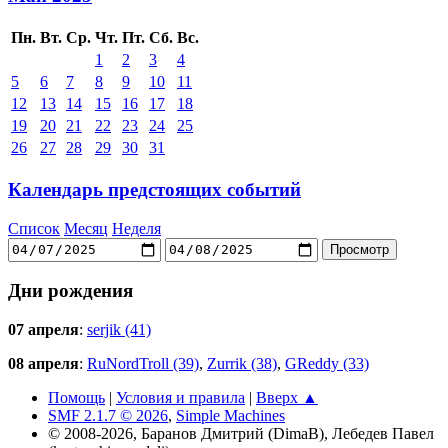
Пн.
Вт.
Ср.
Чт.
Пт.
Сб.
Вс.
1
2
3
4
5
6
7
8
9
10
11
12
13
14
15
16
17
18
19
20
21
22
23
24
25
26
27
28
29
30
31
Календарь предстоящих событий
Список
Месяц
Неделя
Дни рождения
07 апреля
:
serjik (41)
08 апреля
:
RuNordTroll (39)
,
Zurrik (38)
,
GReddy (33)
Помощь
|
Условия и правила
|
Вверх ▲
SMF 2.1.7 © 2026
,
Simple Machines
© 2008-2026, Баранов Дмитрий (DimaB), Лебедев Павел