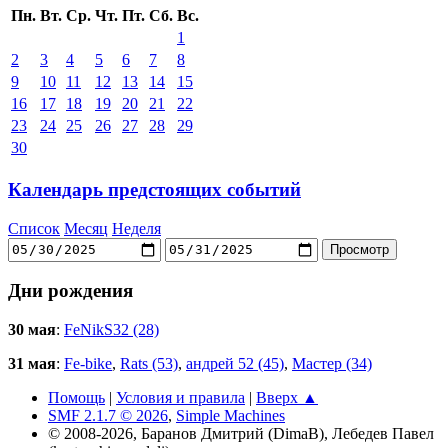
Пн.
Вт.
Ср.
Чт.
Пт.
Сб.
Вс.
1
2
3
4
5
6
7
8
9
10
11
12
13
14
15
16
17
18
19
20
21
22
23
24
25
26
27
28
29
30
Календарь предстоящих событий
Список
Месяц
Неделя
Дни рождения
30 мая
:
FeNikS32 (28)
31 мая
:
Fe-bike
,
Rats (53)
,
андрей 52 (45)
,
Мастер (34)
Помощь
|
Условия и правила
|
Вверх ▲
SMF 2.1.7 © 2026
,
Simple Machines
© 2008-2026, Баранов Дмитрий (DimaB), Лебедев Павел