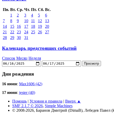
Пн.
Вт.
Ср.
Чт.
Пт.
Сб.
Вс.
1
2
3
4
5
6
7
8
9
10
11
12
13
14
15
16
17
18
19
20
21
22
23
24
25
26
27
28
29
30
31
Календарь предстоящих событий
Список
Месяц
Неделя
Дни рождения
16 июня
:
Max1606 (42)
17 июня
:
jester (40)
Помощь
|
Условия и правила
|
Вверх ▲
SMF 2.1.7 © 2026
,
Simple Machines
© 2008-2026, Баранов Дмитрий (DimaB), Лебедев Павел (kr