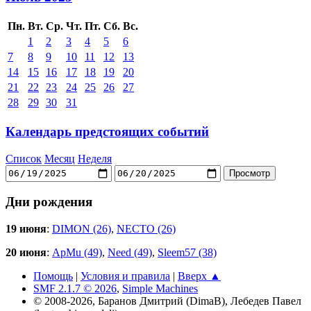
Пн.
Вт.
Ср.
Чт.
Пт.
Сб.
Вс.
1
2
3
4
5
6
7
8
9
10
11
12
13
14
15
16
17
18
19
20
21
22
23
24
25
26
27
28
29
30
31
Календарь предстоящих событий
Список
Месяц
Неделя
Дни рождения
19 июня
:
DIMON (26)
,
NECTO (26)
20 июня
:
ApMu (49)
,
Need (49)
,
Sleem57 (38)
Помощь
|
Условия и правила
|
Вверх ▲
SMF 2.1.7 © 2026
,
Simple Machines
© 2008-2026, Баранов Дмитрий (DimaB), Лебедев Павел