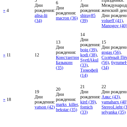
5
7
Праздники:
6
Дни
Дни
Международ
Дни
»
4
рождения:
рождения:
женский ден
рождения:
alisa-lii
shiray85
Дни рождени
macron
(36)
(34)
(39)
volueff
(41)
,
Manogov
(40
14
Дни
13
15
рождения:
Дни
Дни рождени
boiq
(39)
,
рождения:
gogas
(56)
,
»
11
12
kodi
(38)
,
Константин
Солёный Пё
SvetlAkul
Базыкин
(56)
,
6yrumeH
(33)
,
(35)
(34)
Тимофей
(14)
21
22
20
19
Дни
Дни рождени
Дни
Дни
рождения:
Аякс
(43)
,
»
18
рождения:
рождения:
kird
(39)
,
yamaharx
(40
marks_killer
,
vatson
(42)
fomich
StereoLight
(3
bekstar
(35)
(33)
selyanka
(35)