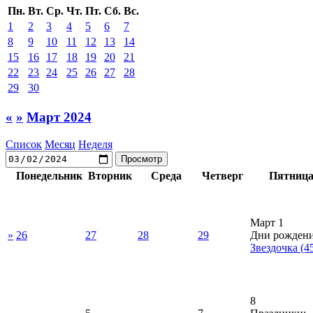
Пн.
Вт.
Ср.
Чт.
Пт.
Сб.
Вс.
1
2
3
4
5
6
7
8
9
10
11
12
13
14
15
16
17
18
19
20
21
22
23
24
25
26
27
28
29
30
«
»
Март 2024
Список
Месяц
Неделя
Понедельник
Вторник
Среда
Четверг
Пятниц
Март 1
»
26
27
28
29
Дни рождени
Звездочка
(4
8