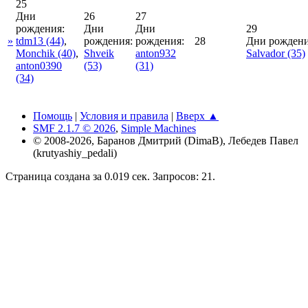
25
Дни
26
27
рождения:
Дни
Дни
29
»
tdm13
(44)
,
рождения:
рождения:
28
Дни рождени
Monchik
(40)
,
Shveik
anton932
Salvador
(35)
anton0390
(53)
(31)
(34)
Помощь
|
Условия и правила
|
Вверх ▲
SMF 2.1.7 © 2026
,
Simple Machines
© 2008-2026, Баранов Дмитрий (DimaB), Лебедев Павел
(krutyashiy_pedali)
Страница создана за 0.019 сек. Запросов: 21.