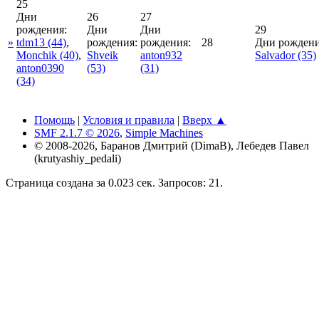
25
Дни
26
27
рождения:
Дни
Дни
29
»
tdm13
(44)
,
рождения:
рождения:
28
Дни рождени
Monchik
(40)
,
Shveik
anton932
Salvador
(35)
anton0390
(53)
(31)
(34)
Помощь
|
Условия и правила
|
Вверх ▲
SMF 2.1.7 © 2026
,
Simple Machines
© 2008-2026, Баранов Дмитрий (DimaB), Лебедев Павел
(krutyashiy_pedali)
Страница создана за 0.023 сек. Запросов: 21.