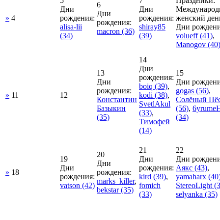
5
7
Праздники:
6
Дни
Дни
Международ
Дни
»
4
рождения:
рождения:
женский ден
рождения:
alisa-lii
shiray85
Дни рождени
macron
(36)
(34)
(39)
volueff
(41)
,
Manogov
(40
14
Дни
13
15
рождения:
Дни
Дни рождени
boiq
(39)
,
рождения:
gogas
(56)
,
»
11
12
kodi
(38)
,
Константин
Солёный Пё
SvetlAkul
Базыкин
(56)
,
6yrumeH
(33)
,
(35)
(34)
Тимофей
(14)
21
22
20
19
Дни
Дни рождени
Дни
Дни
рождения:
Аякс
(43)
,
»
18
рождения:
рождения:
kird
(39)
,
yamaharx
(40
marks_killer
,
vatson
(42)
fomich
StereoLight
(3
bekstar
(35)
(33)
selyanka
(35)