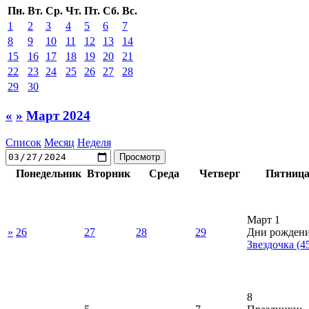
Пн.
Вт.
Ср.
Чт.
Пт.
Сб.
Вс.
1
2
3
4
5
6
7
8
9
10
11
12
13
14
15
16
17
18
19
20
21
22
23
24
25
26
27
28
29
30
«
»
Март 2024
Список
Месяц
Неделя
Понедельник
Вторник
Среда
Четверг
Пятниц
Март 1
»
26
27
28
29
Дни рождени
Звездочка
(4
8