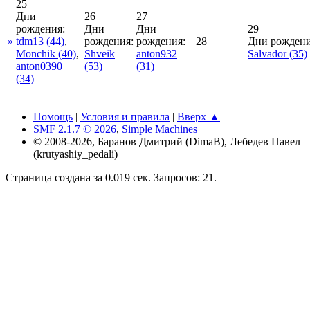
25
Дни
26
27
рождения:
Дни
Дни
29
»
tdm13
(44)
,
рождения:
рождения:
28
Дни рождени
Monchik
(40)
,
Shveik
anton932
Salvador
(35)
anton0390
(53)
(31)
(34)
Помощь
|
Условия и правила
|
Вверх ▲
SMF 2.1.7 © 2026
,
Simple Machines
© 2008-2026, Баранов Дмитрий (DimaB), Лебедев Павел
(krutyashiy_pedali)
Страница создана за 0.019 сек. Запросов: 21.