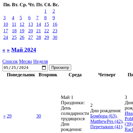
Пн.
Вт.
Ср.
Чт.
Пт.
Сб.
Вс.
1
2
3
4
5
6
7
8
9
10
11
12
13
14
15
16
17
18
19
20
21
22
23
24
25
26
27
28
29
30
«
»
Май 2024
Список
Месяц
Неделя
Понедельник
Вторник
Среда
Четверг
П
Май 1
3
Праздники:
Дн
2
День
рож
Дни рождения:
солидарности
Ива
»
29
30
Бомбора
(63)
,
трудящихся
Pob
MatthewPes
(42)
,
Дни
(39)
Перетыкин
(41)
рождения:
Rach