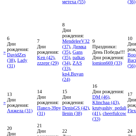
метеха
(55)
(36)
8
Дни
рождения:
6
10
7
MendeleeV32
9
Дни
Дн
Дни
(37)
,
Димка
Праздники:
рождения:
рож
»
рождения:
(35)
,
Gans
День Победы!!!
DavidZes
Boo
Ken
(42)
,
(35)
,
palkas
Дни рождения:
(38)
,
Lady
Вас
zzzepr
(29)
(34)
,
ZAS
lomion669
(33)
(31)
(56)
(33)
,
kp4.Buyan
(24)
16
14
15
Дни рождения:
13
17
Дни
Дни
DM
(46)
,
Дни
Дн
»
рождения:
рождения:
Klinchaa
(43)
,
рождения:
рож
Павел-39ру
DenisGS
(42)
,
krutyashiy_pedali
Анжела
(31)
Flex
(31)
llenin
(38)
(41)
,
cheerfulcow
(33)
21
20
Дни
22
24
Дни