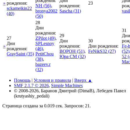
рождения:
Дни
Дн
»
рождения:
23
NH
(56)
,
рождения:
рож
sckameikin22
bronya2002
Sascha
(31)
vasi
(40)
(50)
28
Дни
31
рождения:
29
Дн
27
ZPilot
(49)
,
Дни
30
рож
Дни
SPLesnoy
»
рождения:
Дни рождения:
Fe-b
рождения:
(46)
,
BOPOH
(51)
,
FeNikS32
(27)
(52)
GraySaint
(35)
PetitChou
Юра СМ
(32)
52
(
(38)
,
Мас
bazeev.r
(32)
Помощь
|
Условия и правила
|
Вверх ▲
SMF 2.1.7 © 2026
,
Simple Machines
© 2008-2026, Баранов Дмитрий (DimaB), Лебедев Павел
(krutyashiy_pedali)
Страница создана за 0.019 сек. Запросов: 21.