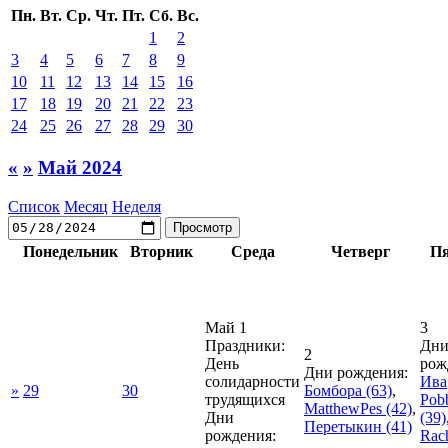
Пн.
Вт.
Ср.
Чт.
Пт.
Сб.
Вс.
1
2
3
4
5
6
7
8
9
10
11
12
13
14
15
16
17
18
19
20
21
22
23
24
25
26
27
28
29
30
«
»
Май 2024
Список
Месяц
Неделя
Понедельник
Вторник
Среда
Четверг
П
Май 1
3
Праздники:
Дн
2
День
рож
Дни рождения:
солидарности
Ива
»
29
30
Бомбора
(63)
,
трудящихся
Pob
MatthewPes
(42)
,
Дни
(39)
Перетыкин
(41)
рождения:
Rach