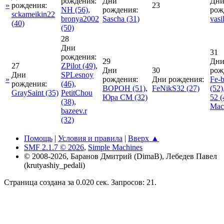
рождения:
Дни
Дн
»
рождения:
23
NH
(56)
,
рождения:
рож
sckameikin22
bronya2002
Sascha
(31)
vasi
(40)
(50)
28
Дни
31
рождения:
29
Дн
27
ZPilot
(49)
,
Дни
30
рож
Дни
SPLesnoy
»
рождения:
Дни рождения:
Fe-b
рождения:
(46)
,
BOPOH
(51)
,
FeNikS32
(27)
(52)
GraySaint
(35)
PetitChou
Юра СМ
(32)
52
(
(38)
,
Мас
bazeev.r
(32)
Помощь
|
Условия и правила
|
Вверх ▲
SMF 2.1.7 © 2026
,
Simple Machines
© 2008-2026, Баранов Дмитрий (DimaB), Лебедев Павел
(krutyashiy_pedali)
Страница создана за 0.020 сек. Запросов: 21.