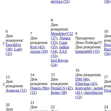
метеха
(55)
(36)
8
Дни
рождения:
6
10
7
MendeleeV32
9
Дни
Дн
Дни
(37)
,
Димка
Праздники:
рождения:
рож
»
рождения:
(35)
,
Gans
День Победы!!!
DavidZes
Boo
Ken
(42)
,
(35)
,
palkas
Дни рождения:
(38)
,
Lady
Вас
zzzepr
(29)
(34)
,
ZAS
lomion669
(33)
(31)
(56)
(33)
,
kp4.Buyan
(24)
16
14
15
Дни рождения:
13
17
Дни
Дни
DM
(46)
,
Дни
Дн
»
рождения:
рождения:
Klinchaa
(43)
,
рождения:
рож
Павел-39ру
DenisGS
(42)
,
krutyashiy_pedali
Анжела
(31)
Flex
(31)
llenin
(38)
(41)
,
cheerfulcow
(33)
21
20
Дни
22
24
Дни