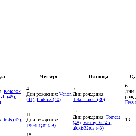
да
Четверг
Пятница
Су
6
4
5
:
Kolobok
Дни
Дни рождения:
Venon
Дни рождения:
evE
(45)
,
рожд
(41)
,
finikm3
(40)
TekuTraicer
(30)
)
Fess
(
12
11
Дни рождения:
Tomcat
:
irbis
(43)
,
Дни рождения:
13
(48)
,
VasiliyDo
(45)
,
DiGiLight
(39)
alexis32rus
(43)
18