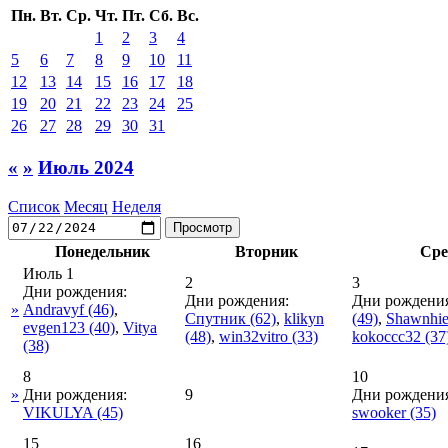
Пн.
Вт.
Ср.
Чт.
Пт.
Сб.
Вс.
1
2
3
4
5
6
7
8
9
10
11
12
13
14
15
16
17
18
19
20
21
22
23
24
25
26
27
28
29
30
31
«
»
Июль 2024
Список
Месяц
Неделя
Понедельник
Вторник
Сре
Июль 1
2
3
Дни рождения:
Дни рождения:
Дни рождения
»
Andravyf
(46)
,
Спутник
(62)
,
klikyn
(49)
,
Shawnhi
evgen123
(40)
,
Vitya
(48)
,
win32vitro
(33)
kokoccc32
(37
(38)
8
10
»
Дни рождения:
9
Дни рождения
VIKULYA
(45)
swooker
(35)
15
16