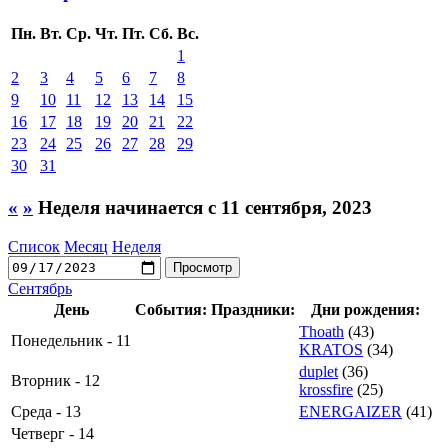
Пн.
Вт.
Ср.
Чт.
Пт.
Сб.
Вс.
1
2
3
4
5
6
7
8
9
10
11
12
13
14
15
16
17
18
19
20
21
22
23
24
25
26
27
28
29
30
31
«
»
Неделя начинается с 11 сентября, 2023
Список
Месяц
Неделя
Сентябрь
День
События:
Праздники:
Дни рождения:
Thoath
(43)
Понедельник - 11
KRATOS
(34)
duplet
(36)
Вторник - 12
krossfire
(25)
Среда - 13
ENERGAIZER
(41)
Четверг - 14