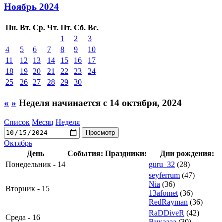
Ноябрь 2024
Пн.
Вт.
Ср.
Чт.
Пт.
Сб.
Вс.
1
2
3
4
5
6
7
8
9
10
11
12
13
14
15
16
17
18
19
20
21
22
23
24
25
26
27
28
29
30
«
»
Неделя начинается с 14 октября, 2024
Список
Месяц
Неделя
Октябрь
День
События:
Праздники:
Дни рождения:
Понедельник - 14
guru_32
(28)
seyferrum
(47)
Nia
(36)
Вторник - 15
13afomet
(36)
RedRayman
(36)
RaDDiveR
(42)
Среда - 16
Викаааа
(30)