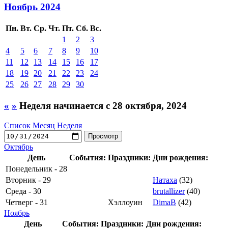
Ноябрь 2024
Пн.
Вт.
Ср.
Чт.
Пт.
Сб.
Вс.
1
2
3
4
5
6
7
8
9
10
11
12
13
14
15
16
17
18
19
20
21
22
23
24
25
26
27
28
29
30
«
»
Неделя начинается с 28 октября, 2024
Список
Месяц
Неделя
Октябрь
День
События:
Праздники:
Дни рождения:
Понедельник - 28
Вторник - 29
Натаха
(32)
Среда - 30
brutallizer
(40)
Четверг - 31
Хэллоуин
DimaB
(42)
Ноябрь
День
События:
Праздники:
Дни рождения: