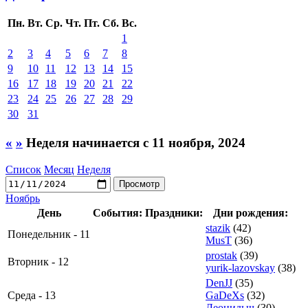
Пн.
Вт.
Ср.
Чт.
Пт.
Сб.
Вс.
1
2
3
4
5
6
7
8
9
10
11
12
13
14
15
16
17
18
19
20
21
22
23
24
25
26
27
28
29
30
31
«
»
Неделя начинается с 11 ноября, 2024
Список
Месяц
Неделя
Ноябрь
День
События:
Праздники:
Дни рождения:
stazik
(42)
Понедельник - 11
MusT
(36)
prostak
(39)
Вторник - 12
yurik-lazovskay
(38)
DenJJ
(35)
Среда - 13
GaDeXs
(32)
Леонидыч
(30)