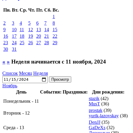
Пн.
Вт.
Ср.
Чт.
Пт.
Сб.
Вс.
1
2
3
4
5
6
7
8
9
10
11
12
13
14
15
16
17
18
19
20
21
22
23
24
25
26
27
28
29
30
31
«
»
Неделя начинается с 11 ноября, 2024
Список
Месяц
Неделя
Ноябрь
День
События:
Праздники:
Дни рождения:
stazik
(42)
Понедельник - 11
MusT
(36)
prostak
(39)
Вторник - 12
yurik-lazovskay
(38)
DenJJ
(35)
Среда - 13
GaDeXs
(32)
Леонидыч
(30)