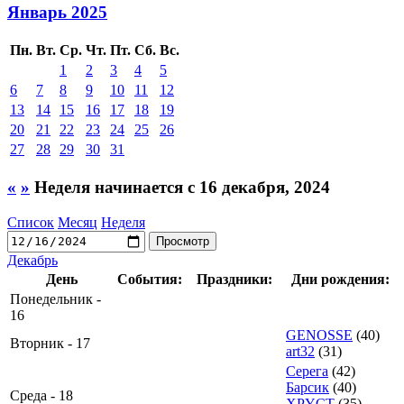
Январь 2025
Пн.
Вт.
Ср.
Чт.
Пт.
Сб.
Вс.
1
2
3
4
5
6
7
8
9
10
11
12
13
14
15
16
17
18
19
20
21
22
23
24
25
26
27
28
29
30
31
«
»
Неделя начинается с 16 декабря, 2024
Список
Месяц
Неделя
Декабрь
День
События:
Праздники:
Дни рождения:
Понедельник -
16
GENOSSE
(40)
Вторник - 17
art32
(31)
Серега
(42)
Барсик
(40)
Среда - 18
XPYCT
(35)