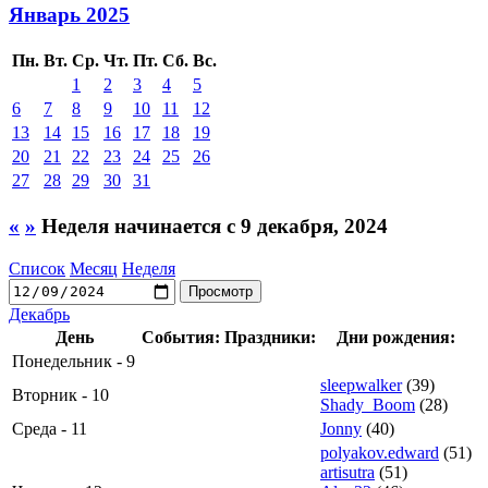
Январь 2025
Пн.
Вт.
Ср.
Чт.
Пт.
Сб.
Вс.
1
2
3
4
5
6
7
8
9
10
11
12
13
14
15
16
17
18
19
20
21
22
23
24
25
26
27
28
29
30
31
«
»
Неделя начинается с 9 декабря, 2024
Список
Месяц
Неделя
Декабрь
День
События:
Праздники:
Дни рождения:
Понедельник - 9
sleepwalker
(39)
Вторник - 10
Shady_Boom
(28)
Среда - 11
Jonny
(40)
polyakov.edward
(51)
artisutra
(51)