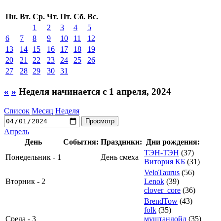
Пн.
Вт.
Ср.
Чт.
Пт.
Сб.
Вс.
1
2
3
4
5
6
7
8
9
10
11
12
13
14
15
16
17
18
19
20
21
22
23
24
25
26
27
28
29
30
31
«
»
Неделя начинается с 1 апреля, 2024
Список
Месяц
Неделя
Апрель
День
События:
Праздники:
Дни рождения:
ТЭН-ТЭН
(37)
Понедельник - 1
День смеха
Витория КБ
(31)
VeloTaurus
(56)
Вторник - 2
Lenok
(39)
clover_core
(36)
BrendTow
(43)
folk
(35)
Среда - 3
муштандойд
(35)