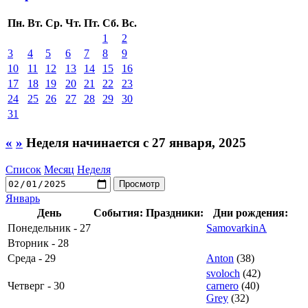
Пн.
Вт.
Ср.
Чт.
Пт.
Сб.
Вс.
1
2
3
4
5
6
7
8
9
10
11
12
13
14
15
16
17
18
19
20
21
22
23
24
25
26
27
28
29
30
31
«
»
Неделя начинается с 27 января, 2025
Список
Месяц
Неделя
Январь
День
События:
Праздники:
Дни рождения:
Понедельник - 27
SamovarkinA
Вторник - 28
Среда - 29
Anton
(38)
svoloch
(42)
Четверг - 30
carnero
(40)
Grey
(32)