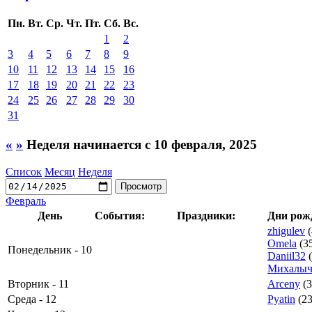
Пн.
Вт.
Ср.
Чт.
Пт.
Сб.
Вс.
1
2
3
4
5
6
7
8
9
10
11
12
13
14
15
16
17
18
19
20
21
22
23
24
25
26
27
28
29
30
31
«
»
Неделя начинается с 10 февраля, 2025
Список
Месяц
Неделя
Февраль
День
События:
Праздники:
Дни рож
zhigulev
(
Omela
(3
Понедельник - 10
Daniil32
(
Михалы
Вторник - 11
Arceny
(3
Среда - 12
Pyatin
(23