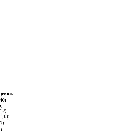
дения:
40)
5)
22)
ч
(13)
7)
)