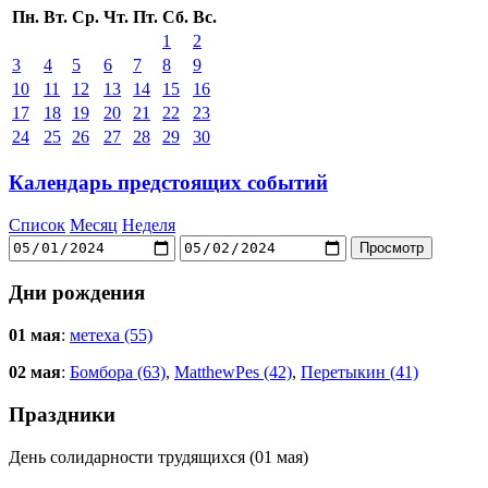
Пн.
Вт.
Ср.
Чт.
Пт.
Сб.
Вс.
1
2
3
4
5
6
7
8
9
10
11
12
13
14
15
16
17
18
19
20
21
22
23
24
25
26
27
28
29
30
Календарь предстоящих событий
Список
Месяц
Неделя
Дни рождения
01 мая
:
метеха (55)
02 мая
:
Бомбора (63)
,
MatthewPes (42)
,
Перетыкин (41)
Праздники
День солидарности трудящихся (01 мая)