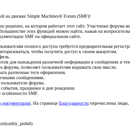
й на движке Simple Machines® Forum (SMF)!
 решение, на котором работает этот сайт. Участники форума мо
ольшинстве этих функций можно найти, нажав на вопросительн
документации SMF на официальном сайте.
ьзователям полного доступа требуется предварительная регистр
вторизоваться, чтобы получить доступ к своим аккаунтам.
филь.
нтов для нахождения различной информации в сообщениях и тем
ь форума, позволяет пользователям выражать свои мысли.
ать различные теги оформления.
личными сообщениями.
 пользователи форума.
 события, праздники и дни рождения.
е особенности SMF.
i-документации
. На странице
Благодарности
перечислены люди,
utyashiy_pedali)