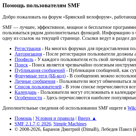
Помощь пользователям SMF
Добро пожаловать на форум «Брянский велофорум», работающи
SMF — лучшее, эффективное, мощное и бесплатное программное
пользоваться рядом дополнительных функций. Информацию о б
одну из ссылок на текущей странице. Ссылки ведут в раздел 
Регистрация
- На многих форумах для предоставления пол
Авторизация
- После регистрации пользователи должны а
Профиль
- У каждого пользователя есть свой личный про
Поиск
- Поиск является чрезвычайно полезным инструме
Публикация сообщений
- Публикация сообщений, как сут
Форумные теги (ББ-код)
- В сообщениях можно использов
Личные сообщения
- Пользователи могут обмениваться 
Список пользователей
- В этом списке перечисляются все
Календарь
- Пользователи могут отслеживать в календаре
Особенности
- Здесь перечисляются наиболее популярны
Дополнительные сведения об использовании SMF ищите в
Wik
Помощь
|
Условия и правила
|
Вверх ▲
SMF 2.1.7 © 2026
,
Simple Machines
© 2008-2026, Баранов Дмитрий (DimaB), Лебедев Павел (kr