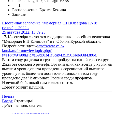
Pinarello Dogma F, Colnago V3Rs
Расположение: Брянск,Бежица
Записан
Шоссейная велогонка "Мемориал Е.П.Клевцова 17-18
сентября 2022г.
25 августа 2022, 13:59:23
17-18 сентября состоится традиционная шоссейная велогонка
"Мемориал Е.П.Клевцова" в г. Обоянь Курской области.
Подробности здесь-
http://www.velo-
kursk.ru/forum/viewtopic.php?
f=11&t=9498&sid=a69d81bf1f3ca94353503aeb93d43b0d
.
В этом году разделка и группа пройдут на одной трассе,круг
25км без сложного рельефа.Организация как всегда у курян на
высшем уровне,опыта проведения соревнований высшего
уровня у них более чем достаточно.Только в этом году
проведено два Чемпионата России среди профиков.
И вечный бой, покой нам только снится.
Дорогу осилит идущий.
Печать
Вверх
Страницы
1
Действия пользователя