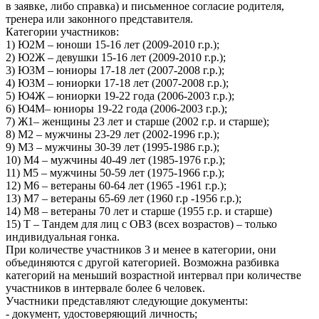
в заявке, либо справка) и письменное согласие родителя,
тренера или законного представителя.
Категории участников:
1) Ю2М – юноши 15-16 лет (2009-2010 г.р.);
2) Ю2Ж – девушки 15-16 лет (2009-2010 г.р.);
3) Ю3М – юниоры 17-18 лет (2007-2008 г.р.);
4) Ю3М – юниорки 17-18 лет (2007-2008 г.р.);
5) Ю4Ж – юниорки 19-22 года (2006-2003 г.р.);
6) Ю4М– юниоры 19-22 года (2006-2003 г.р.);
7) Ж1– женщины 23 лет и старше (2002 г.р. и старше);
8) М2 – мужчины 23-29 лет (2002-1996 г.р.);
9) М3 – мужчины 30-39 лет (1995-1986 г.р.);
10) М4 – мужчины 40-49 лет (1985-1976 г.р.);
11) М5 – мужчины 50-59 лет (1975-1966 г.р.);
12) М6 – ветераны 60-64 лет (1965 -1961 г.р.);
13) М7 – ветераны 65-69 лет (1960 г.р -1956 г.р.);
14) М8 – ветераны 70 лет и старше (1955 г.р. и старше)
15) Т – Тандем для лиц с ОВЗ (всех возрастов) – только
индивидуальная гонка.
При количестве участников 3 и менее в категории, они
объединяются с другой категорией. Возможна разбивка
категорий на меньший возрастной интервал при количестве
участников в интервале более 6 человек.
Участники представляют следующие документы:
- документ, удостоверяющий личность;