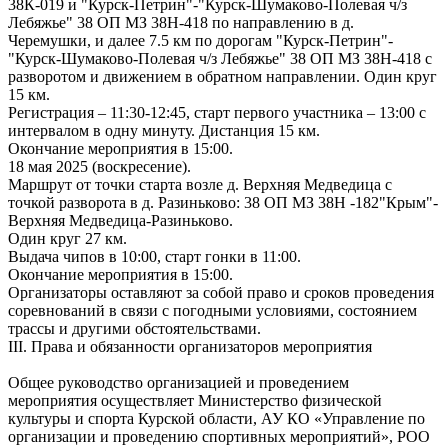
38К-019 и "Курск-Петрин"-"Курск-Шумаково-Полевая ч/з
Лебяжье" 38 ОП МЗ 38Н-418 по направлению в д.
Черемушки, и далее 7.5 км по дорогам "Курск-Петрин"-
"Курск-Шумаково-Полевая ч/з Лебяжье" 38 ОП МЗ 38Н-418 с
разворотом и движением в обратном направлении. Один круг
15 км.
Регистрация – 11:30-12:45, старт первого участника – 13:00 с
интервалом в одну минуту. Дистанция 15 км.
Окончание мероприятия в 15:00.
18 мая 2025 (воскресение).
Маршрут от точки старта возле д. Верхняя Медведица с
точкой разворота в д. Разиньково: 38 ОП МЗ 38Н -182"Крым"-
Верхняя Медведица-Разиньково.
Один круг 27 км.
Выдача чипов в 10:00, старт гонки в 11:00.
Окончание мероприятия в 15:00.
Организаторы оставляют за собой право и сроков проведения
соревнований в связи с погодными условиями, состоянием
трассы и другими обстоятельствами.
III. Права и обязанности организаторов мероприятия
Общее руководство организацией и проведением
мероприятия осуществляет Министерство физической
культуры и спорта Курской области, АУ КО «Управление по
организации и проведению спортивных мероприятий», РОО