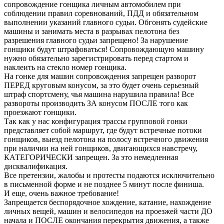
сопровождение гонщика личным автомобилем при
соблюдении правил соревнований, ПДД и обязательном
выполнении указаний главного судьи. Обгонять судейские
машины и занимать места в разрывах пелотона без
разрешения главного судьи запрещено! За нарушение
гонщики будут штрафоваться! Сопровождающую машину
нужно обязательно зарегистрировать перед стартом и
наклеить на стекло номер гонщика.
На гонке для машин сопровождения запрещен разворот
ПЕРЕД круговым конусом, за это будет очень серьезный
штраф спортсмену, чья машина нарушила правила! Все
развороты производить ЗА конусом ПОСЛЕ того как
проезжают гонщики.
Так как у нас конфигурация трассы групповой гонки
представляет собой маршрут, где будут встречные потоки
гонщиков, выезд пелотона на полосу встречного движения
при наличии на ней гонщиков, двигающихся навстречу,
КАТЕГОРИЧЕСКИ запрещен. За это немедленная
дисквалификация.
Все претензии, жалобы и протесты подаются исключительно
в письменной форме и не позднее 5 минут после финиша.
И еще, очень важное требование!
Запрещается беспорядочное хождение, катание, нахождение
личных вещей, машин и велосипедов на проезжей части ДО
начала и ПОСЛЕ окончания перекрытия движения, а также