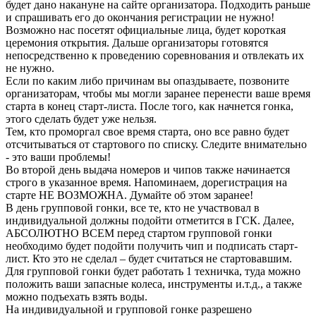
будет дано накануне на сайте организатора. Подходить раньше
и спрашивать его до окончания регистрации не нужно!
Возможно нас посетят официальные лица, будет короткая
церемония открытия. Дальше организаторы готовятся
непосредственно к проведению соревнования и отвлекать их
не нужно.
Если по каким либо причинам вы опаздываете, позвоните
организаторам, чтобы мы могли заранее перенести ваше время
старта в конец старт-листа. После того, как начнется гонка,
этого сделать будет уже нельзя.
Тем, кто проморгал свое время старта, оно все равно будет
отсчитываться от стартового по списку. Следите внимательно
- это ваши проблемы!
Во второй день выдача номеров и чипов также начинается
строго в указанное время. Напоминаем, дорегистрация на
старте НЕ ВОЗМОЖНА. Думайте об этом заранее!
В день групповой гонки, все те, кто не участвовал в
индивидуальной должны подойти отметится в ГСК. Далее,
АБСОЛЮТНО ВСЕМ перед стартом групповой гонки
необходимо будет подойти получить чип и подписать старт-
лист. Кто это не сделал – будет считаться не стартовавшим.
Для групповой гонки будет работать 1 техничка, туда можно
положить ваши запасные колеса, инструменты и.т.д., а также
можно подъехать взять воды.
На индивидуальной и групповой гонке разрешено