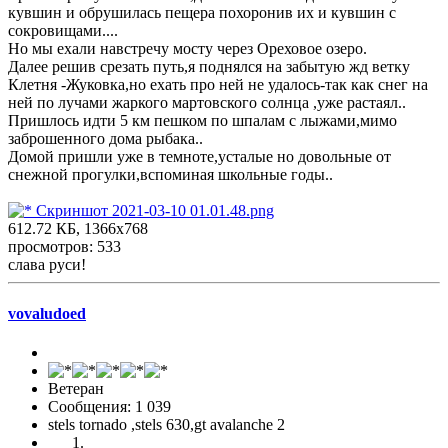
кувшин и обрушилась пещера похоронив их и кувшин с
сокровищами....
Но мы ехали навстречу мосту через Ореховое озеро.
Далее решив срезать путь,я поднялся на забытую жд ветку
Клетня -Жуковка,но ехать про ней не удалось-так как снег на
ней по лучами жаркого мартовского солнца ,уже растаял..
Пришлось идти 5 км пешком по шпалам с лыжами,мимо
заброшенного дома рыбака..
Домой пришли уже в темноте,усталые но довольные от
снежной прогулки,вспоминая школьные годы..
Скриншот 2021-03-10 01.01.48.png
612.72 КБ, 1366x768
просмотров: 533
слава руси!
vovaludoed
Ветеран
Сообщения: 1 039
stels tornado ,stels 630,gt avalanche 2