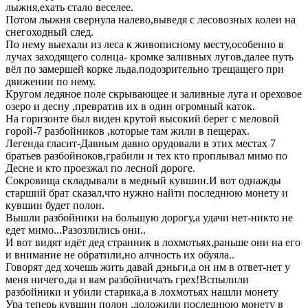
лыжня,ехать стало веселее.
Потом лыжня свернула налево,выведя с лесовозных колеи на
снегоходный след.
По нему выехали из леса к живописному месту,особенно в
лучах заходящего солнца- кромке заливных лугов,далее путь
вёл по замершей корке льда,подозрительно трещащего при
движении по нему.
Кругом ледяное поле скрывающее и заливные луга и ореховое
озеро и десну ,превратив их в один огромный каток.
На горизонте был виден крутой высокий берег с меловой
горой-7 разбойников ,которые там жили в пещерах.
Легенда гласит-Давным давно орудовали в этих местах 7
братьев разбойноков,грабили и тех кто проплывал мимо по
Десне и кто проезжал по лесной дороге.
Сокровища складывали в медный кувшин.И вот однажды
старший брат сказал,что нужно найти последнюю монету и
кувшин будет полон.
Вышли разбойники на большую дорогу,а удачи нет-никто не
едет мимо...Разозлились они..
И вот видят идёт дед странник в лохмотьях,раньше они на его
и внимание не обратили,но алчность их обуяла..
Говорят дед хочешь жить давай дэньги,а он им в ответ-нет у
меня ничего,да и вам разбойничать грех!Вспылили
разбойники и убили старика,а в лохмотьях нашли монету
Ура теперь кувшин полон ,доложили последнюю монету в