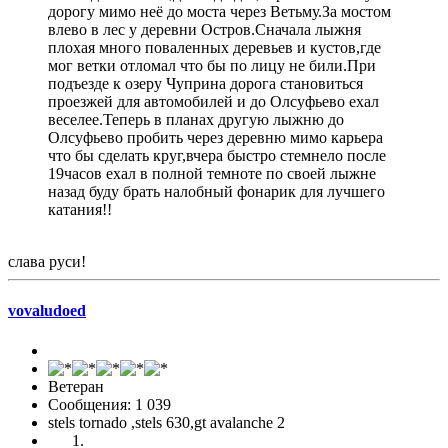
дорогу мимо неё до моста через Ветьму.За мостом
влево в лес у деревни Остров.Сначала лыжня
плохая много поваленных деревьев и кустов,где
мог ветки отломал что бы по лицу не били.При
подъезде к озеру Чуприна дорога становиться
проезжей для автомобилей и до Олсуфьево ехал
веселее.Теперь в планах другую лыжню до
Олсуфьево пробить через деревню мимо карьера
что бы сделать круг,вчера быстро стемнело после
19часов ехал в полной темноте по своей лыжне
назад буду брать налобный фонарик для лучшего
катания!!
слава руси!
vovaludoed
Ветеран
Сообщения: 1 039
stels tornado ,stels 630,gt avalanche 2