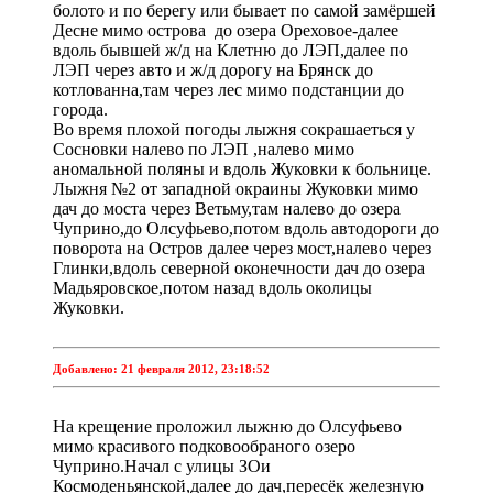
болото и по берегу или бывает по самой замёршей
Десне мимо острова до озера Ореховое-далее
вдоль бывшей ж/д на Клетню до ЛЭП,далее по
ЛЭП через авто и ж/д дорогу на Брянск до
котлованна,там через лес мимо подстанции до
города.
Во время плохой погоды лыжня сокрашаеться у
Сосновки налево по ЛЭП ,налево мимо
аномальной поляны и вдоль Жуковки к больнице.
Лыжня №2 от западной окраины Жуковки мимо
дач до моста через Ветьму,там налево до озера
Чуприно,до Олсуфьево,потом вдоль автодороги до
поворота на Остров далее через мост,налево через
Глинки,вдоль северной оконечности дач до озера
Мадьяровское,потом назад вдоль околицы
Жуковки.
Добавлено:
21 февраля 2012, 23:18:52
На крещение проложил лыжню до Олсуфьево
мимо красивого подковообраного озеро
Чуприно.Начал с улицы ЗОи
Космоденьянской,далее до дач,пересёк железную