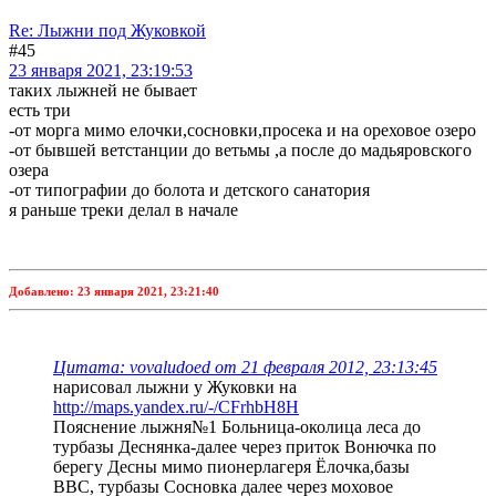
Re: Лыжни под Жуковкой
#45
23 января 2021, 23:19:53
таких лыжней не бывает
есть три
-от морга мимо елочки,сосновки,просека и на ореховое озеро
-от бывшей ветстанции до ветьмы ,а после до мадьяровского
озера
-от типографии до болота и детского санатория
я раньше треки делал в начале
Добавлено:
23 января 2021, 23:21:40
Цитата: vovaludoed от 21 февраля 2012, 23:13:45
нарисовал лыжни у Жуковки на
http://maps.yandex.ru/-/CFrhbH8H
Пояснение лыжня№1 Больница-околица леса до
турбазы Деснянка-далее через приток Вонючка по
берегу Десны мимо пионерлагеря Ёлочка,базы
ВВС, турбазы Сосновка далее через моховое