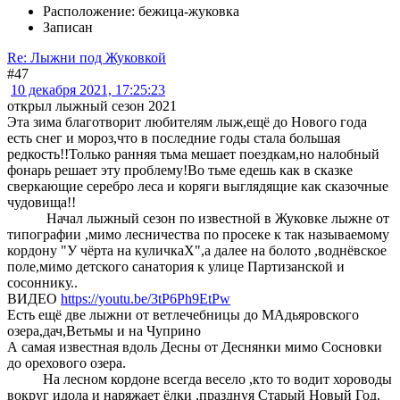
Расположение: бежица-жуковка
Записан
Re: Лыжни под Жуковкой
#47
10 декабря 2021, 17:25:23
открыл лыжный сезон 2021
Эта зима благотворит любителям лыж,ещё до Нового года
есть снег и мороз,что в последние годы стала большая
редкость!!Только ранняя тьма мешает поездкам,но налобный
фонарь решает эту проблему!Во тьме едешь как в сказке
сверкающие серебро леса и коряги выглядящие как сказочные
чудовища!!
Начал лыжный сезон по известной в Жуковке лыжне от
типографии ,мимо лесничества по просеке к так называемому
кордону "У чёрта на куличкаХ",а далее на болото ,воднёвское
поле,мимо детского санатория к улице Партизанской и
сосоннику..
ВИДЕО
https://youtu.be/3tP6Ph9EtPw
Есть ещё две лыжни от ветлечебницы до МАдьяровского
озера,дач,Ветьмы и на Чуприно
А самая известная вдоль Десны от Деснянки мимо Сосновки
до орехового озера.
На лесном кордоне всегда весело ,кто то водит хороводы
вокруг идола и наряжает ёлки ,празднуя Старый Новый Год.