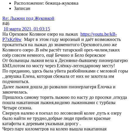
Расположение: бежица-жуковка
Записан
Re: Лыжни под Жуковкой
#46
10 марта 2021, 01:03:15
На Ореховое Коляное озеро на лыжах
https://youtu.be/kB-
P7xKr9iw
Март в этом году морозный и даёт возможность
прокатиться на лыжах до знаменитого Орехового,оно же
Коляного озеро .В нём растёт татарский орех-чилим,таких
озёр совсем немного, ещё Бечино и Бело бережское
От больницы лыжня вела к Деснянке-бывшему пионерлагерю
БМЗ,потом по мосту через Елёнку-легендарному месту!
По преданию, здесь была убита разбойниками с меловой горы
, девушка Елена, которая сбежала от них не захотела им
подчиниться.
Далее лыжня дошла до развалин пионерлагеря Ёлочка и
закончилась.
Пришлось самому торить лыжню по насту до просеки ,откуда
пошла накатанная лыжня,видимо лыжниками с турбазы
Четыре сезона.
Свернув налево я поехал по лесовозной колее ,путь к озеру
было найти не трудно,добрые люди прибили красные
катафоты к деревьям указывая дорогу .
Через пару километров на колею вышла накатанная