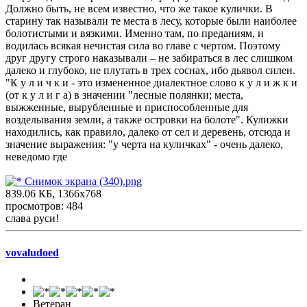
Должно быть, не всем известно, что же такое кулички. В
старину так называли те места в лесу, которые были наиболее
болотистыми и вязкими. Именно там, по преданиям, и
водилась всякая нечистая сила во главе с чертом. Поэтому
друг другу строго наказывали – не забираться в лес слишком
далеко и глубоко, не плутать в трех соснах, ибо дьявол силен.
"К у л и ч к и - это измененное диалектное слово к у л и ж к и
(от к у л и г а) в значении "лесные полянки; места,
выжженные, вырубленные и приспособленные для
возделывания земли, а также островки на болоте". Кулижки
находились, как правило, далеко от сел и деревень, отсюда и
значение выражения: "у черта на куличках" - очень далеко,
неведомо где
Снимок экрана (340).png
839.06 КБ, 1366x768
просмотров: 484
слава руси!
vovaludoed
Ветеран