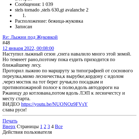
Сообщения: 1 039
stels tornado ,stels 630,gt avalanche 2
Расположение: бежица-жуковка
Записан
Re: Лыжни под Жуковкой
#48
12 января 2022, 00:08:00
Наступил лыжный сезон ,снега навалило много этой зимой.
Но темнеет рано,поэтому пока ездить приходится по
ближайшему лесу.
Проторил лыжню по маршруту за типографией от соснового
переулка,мимо лесничества,к вырубке,кордону с идолом
,через мостик на тот берег ручья,по посадкам и
противопожарной полосе к полю,вдоль автодороги на
Ржаницу до котлована,потом вдоль ЛЭП к лесничестсу и
месту старта.
ВИДЕО
https://youtu.be/NUONOz9FVsY
слава руси!
Печать
Вверх
Страницы
1
2
3
4
Все
Действия пользователя