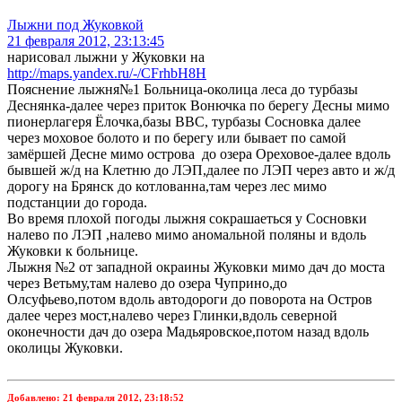
Лыжни под Жуковкой
21 февраля 2012, 23:13:45
нарисовал лыжни у Жуковки на
http://maps.yandex.ru/-/CFrhbH8H
Пояснение лыжня№1 Больница-околица леса до турбазы
Деснянка-далее через приток Вонючка по берегу Десны мимо
пионерлагеря Ёлочка,базы ВВС, турбазы Сосновка далее
через моховое болото и по берегу или бывает по самой
замёршей Десне мимо острова до озера Ореховое-далее вдоль
бывшей ж/д на Клетню до ЛЭП,далее по ЛЭП через авто и ж/д
дорогу на Брянск до котлованна,там через лес мимо
подстанции до города.
Во время плохой погоды лыжня сокрашаеться у Сосновки
налево по ЛЭП ,налево мимо аномальной поляны и вдоль
Жуковки к больнице.
Лыжня №2 от западной окраины Жуковки мимо дач до моста
через Ветьму,там налево до озера Чуприно,до
Олсуфьево,потом вдоль автодороги до поворота на Остров
далее через мост,налево через Глинки,вдоль северной
оконечности дач до озера Мадьяровское,потом назад вдоль
околицы Жуковки.
Добавлено:
21 февраля 2012, 23:18:52