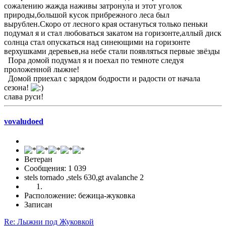
сожалению жажда наживы затронула и этот уголок
природы,большой кусок прибрежного леса был
вырублен.Скоро от лесного края остануться только пеньки
подумал я и стал любоваться закатом на горизонте,аллый диск
солнца стал опускаться над синеющими на горизонте
верхушками деревьев,на небе стали появляться первые звёзды
Пора домой подумал я и поехал по темноте следуя
проложенной лыжне!
Домой приехал с зарядом бодрости и радости от начала
сезона!
слава руси!
vovaludoed
Ветеран
Сообщения: 1 039
stels tornado ,stels 630,gt avalanche 2
Расположение: бежица-жуковка
Записан
Re: Лыжни под Жуковкой