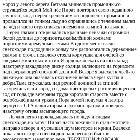
мороз у левого берега Ветьмы виднелись промоины,со
струящейся водой.Мой пёс Пират повторил свою недавнюю
глупость,когда перед крещением он подошёл к промоине и
провалился на тонком льду,но справившись с течением вылез
на лёд и часто отряхиваясь посеменил за мной по лыжне..
Перед глазами открывались красивые пейзажи огромной
белой долины до горизонта,окаймлённой холмами
поросшими дремучими лесами.В одном месте следв
снегоходов подходили к холму там распологались деревянные
скамьи и стол,а недалеко стояла кормушка для оленей со
следами животных и птиц.Я прдолжал ехать на юго-запад
навстречу захадящему диску солнца,аллеющего на горизонте
над сверкающей снежной долиной.Вскоре я выехал к чьей-то
лыжне,но она оказалась охотничей веляла через кусты и
дебри.Тьма спускалась над речной долиной за спиной
загорелись огни города и дома престарелых расширяющегося
год от года,где ветераны труда коротали старость вместе с
освобождёнными урками.Пора домой подумал я ,завтра
вернусь с GPS навигатором и фотоаппаратом и повернул
навстречу огням засыпающего города.
Лыжня легко прокладывалась по льду и следам
снегоходов,но вдруг Пират насторожилься и стал смотреть
направо вскоре и я услышал шум моторов и крики.Вдалеке
показались фары снегоходов наперегонки быстро
рассекающих замершую реку-ЛЕДЯННОЙ ФОРСАЖ