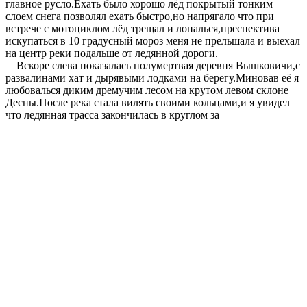
главное русло.Ехать было хорошо лёд покрытый тонким
слоем снега позволял ехать быстро,но напрягало что при
встрече с мотоциклом лёд трещал и лопалься,преспектива
искупаться в 10 градусный мороз меня не прельшала и выехал
на центр реки подальше от ледянной дороги.
Вскоре слева показалась полумертвая деревня Вышковичи,с
развалинами хат и дырявыми лодками на берегу.Миновав её я
любовалься диким дремучим лесом на крутом левом склоне
Десны.После река стала вилять своими кольцами,и я увидел
что ледянная трасса закончилась в круглом за