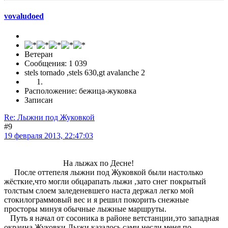
vovaludoed
Ветеран
Сообщения: 1 039
stels tornado ,stels 630,gt avalanche 2
Расположение: бежица-жуковка
Записан
Re: Лыжни под Жуковкой
#9
19 февраля 2013, 22:47:03
На лыжах по Десне!
После оттепеля лыжни под Жуковкой были настолько
жёсткие,что могли обцарапать лыжи ,зато снег покрытый
толстым слоем заледеневшего наста держал легко мой
стокилограммовый вес и я решил покорить снежные
просторы минуя обычные лыжные маршруты.
Путь я начал от сосоника в районе ветстанции,это западная
окраина Жуковки.Лыжи казалось сами несли меня по