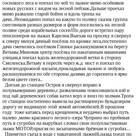
соснового леса и поехал по чей то лыжне мимо особняков
новых русских с видом на лесной пейзаж.Дальше проехал
мимо развалин старой бойни и вдоль тропы на
дачи..Неожиданно попал на какую-то поляну сказок группа
снеговиков разных размеров и форм поселились на лесной
поляне среди корабельных сосен!По дороге встретил пару
пенсионеров на лыжах Карелия.Выехав на просеку я свернул
к северу минуя дачный посёлок по кромке леса,постепенно
дачи сменились посёлком Глинки раскинувшимся на берегу
Ветьмы.Миновав центр посёлка по накатанным машинами
улицам,я поехал вдоль желенодорожной ветки в сторону
Смоленска.Ветьму я пересёк через ж.д мост и поехал по
железнодорожной насыпи,прокладывая лыжню и любуясь
раскинувшимся по обе стороны далями до горизонта в ярко
белом цвете снега..
Доехав до станции Остров я свернул вправо в
полувымершию деревню,с развалинами покосившихся изб и
под лай деревенских собак катил верх и вниз по холмам.Тропа
от станции постепенно вывела на расчищенную бульдозером
дорогу не видившую этой зимой автомобилей.В прошлом
году тоже катаясь перед крещением,я неудачно выбрал путь
налево ,мимо красивого лесного озера Чуприно но пробивая
путь в сугробах на вырубках сломал свои полупластиковые
лыжи МОТОР,прыгая по засыпанными брёвнам в сугробах...
Приметил съезд к воде с накатанной лыжнёй,назад поеду по