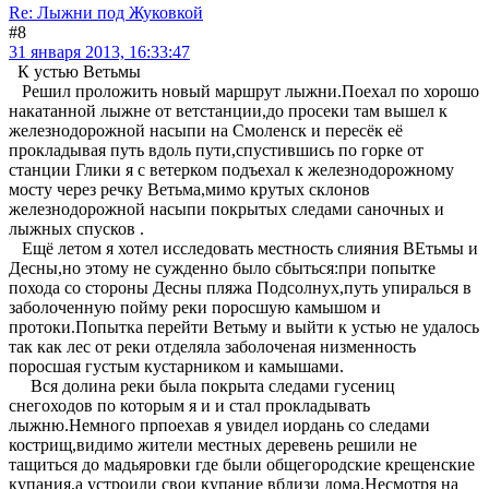
Re: Лыжни под Жуковкой
#8
31 января 2013, 16:33:47
К устью Ветьмы
Решил проложить новый маршрут лыжни.Поехал по хорошо
накатанной лыжне от ветстанции,до просеки там вышел к
железнодорожной насыпи на Смоленск и пересёк её
прокладывая путь вдоль пути,спустившись по горке от
станции Глики я с ветерком подъехал к железнодорожному
мосту через речку Ветьма,мимо крутых склонов
железнодорожной насыпи покрытых следами саночных и
лыжных спусков .
Ещё летом я хотел исследовать местность слияния ВЕтьмы и
Десны,но этому не сужденно было сбыться:при попытке
похода со стороны Десны пляжа Подсолнух,путь упиралься в
заболоченную пойму реки поросшую камышом и
протоки.Попытка перейти Ветьму и выйти к устью не удалось
так как лес от реки отделяла заболоченая низменность
поросшая густым кустарником и камышами.
Вся долина реки была покрыта следами гусениц
снегоходов по которым я и и стал прокладывать
лыжню.Немного прпоехав я увидел иордань со следами
кострищ,видимо жители местных деревень решили не
тащиться до мадьяровки где были общегородские крещенские
купания,а устроили свои купание вблизи дома.Несмотря на