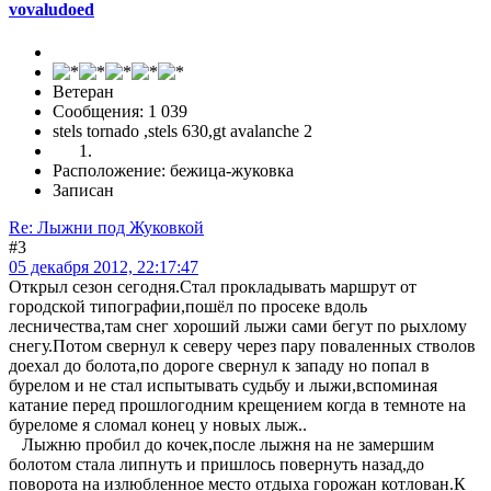
vovaludoed
Ветеран
Сообщения: 1 039
stels tornado ,stels 630,gt avalanche 2
Расположение: бежица-жуковка
Записан
Re: Лыжни под Жуковкой
#3
05 декабря 2012, 22:17:47
Открыл сезон сегодня.Стал прокладывать маршрут от
городской типографии,пошёл по просеке вдоль
лесничества,там снег хороший лыжи сами бегут по рыхлому
снегу.Потом свернул к северу через пару поваленных стволов
доехал до болота,по дороге свернул к западу но попал в
бурелом и не стал испытывать судьбу и лыжи,вспоминая
катание перед прошлогодним крещением когда в темноте на
буреломе я сломал конец у новых лыж..
Лыжню пробил до кочек,после лыжня на не замершим
болотом стала липнуть и пришлось повернуть назад,до
поворота на излюбленное место отдыха горожан котлован.К