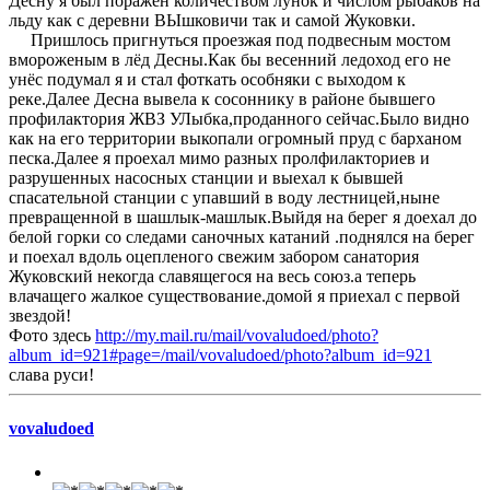
Десну я был поражён количеством лунок и числом рыбаков на
льду как с деревни ВЫшковичи так и самой Жуковки.
Пришлось пригнуться проезжая под подвесным мостом
вмороженым в лёд Десны.Как бы весенний ледоход его не
унёс подумал я и стал фоткать особняки с выходом к
реке.Далее Десна вывела к сосоннику в районе бывшего
профилактория ЖВЗ УЛыбка,проданного сейчас.Было видно
как на его территории выкопали огромный пруд с барханом
песка.Далее я проехал мимо разных пролфилакториев и
разрушенных насосных станции и выехал к бывшей
спасательной станции с упавший в воду лестницей,ныне
превращенной в шашлык-машлык.Выйдя на берег я доехал до
белой горки со следами саночных катаний .поднялся на берег
и поехал вдоль оцепленого свежим забором санатория
Жуковский некогда славящегося на весь союз.а теперь
влачащего жалкое существование.домой я приехал с первой
звездой!
Фото здесь
http://my.mail.ru/mail/vovaludoed/photo?
album_id=921#page=/mail/vovaludoed/photo?album_id=921
слава руси!
vovaludoed