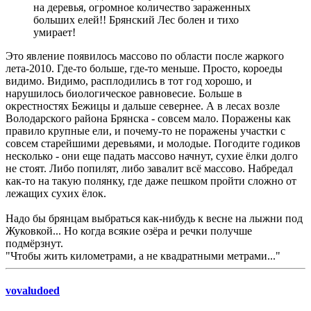
на деревья, огромное количество зараженных
больших елей!! Брянский Лес болен и тихо
умирает!
Это явление появилось массово по области после жаркого
лета-2010. Где-то больше, где-то меньше. Просто, короеды
видимо. Видимо, расплодились в тот год хорошо, и
нарушилось биологическое равновесие. Больше в
окрестностях Бежицы и дальше севернее. А в лесах возле
Володарского района Брянска - совсем мало. Поражены как
правило крупные ели, и почему-то не поражены участки с
совсем старейшими деревьями, и молодые. Погодите годиков
несколько - они еще падать массово начнут, сухие ёлки долго
не стоят. Либо попилят, либо завалит всё массово. Набредал
как-то на такую полянку, где даже пешком пройти сложно от
лежащих сухих ёлок.
Надо бы брянцам выбраться как-нибудь к весне на лыжни под
Жуковкой... Но когда всякие озёра и речки получше
подмёрзнут.
"Чтобы жить километрами, а не квадратными метрами..."
vovaludoed