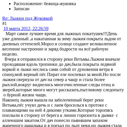
Расположение: бежица-жуковка
Записан
Re: Лыжни под Жуковкой
#1
10 марта 2012, 22:26:59
Март самое лучшее время для лыжных покатушек!!!День
уже длинный ,а накатанная за зиму лыжня покрыта льдом от
дневных оттепелей.Мороз и солнце создают великолепное
весенние настроение и заряд бодрости на всё рабочую
неделю.
Вчера я отправился в сторону реки Ветьмы.Лыжня вначале
проходяшая вдоль тропинки до дач,была покрыта ледяной
коркой и лыжи неслись сами собой от дуновения ветра в
спину,мой верный пёс Пират еле поспевал за мной.Но после
лыжня свернула от дач на север а чащу и стала более
рыхлой,вокруг виднелись многочисленные следы птиц и
зверей,которые много могут рассказать,пытливому следопыту
о бурной жизни чащи.
Наконец лыжня вышла на заболоченный берег реки
Ветьма,пёс учуял дичь и с лаем бросилься к протоке с
плавающими на ней 4 дикими утками.Которые торопясь
поплыли в сторону от берега к линии горизонта в дымке с
аллеюшим закатом.От дач понесло пьяняшим запахом
жаренного шашлыка и я поехал по льду реки,но лыжня стала