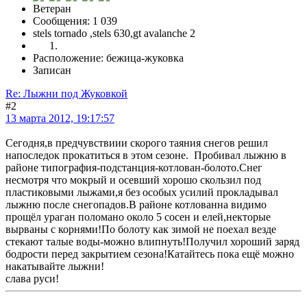
Ветеран
Сообщения: 1 039
stels tornado ,stels 630,gt avalanche 2
Расположение: бежица-жуковка
Записан
Re: Лыжни под Жуковкой
#2
13 марта 2012, 19:17:57
Сегодня,в предчувствиии скорого таяния снегов решил
напоследок прокатиться в этом сезоне. Пробивал лыжню в
районе типография-подстанция-котлован-болото.Снег
несмотря что мокрый и осевший хорошо скользил под
пластиковыми лыжами,я без особых усилий прокладывал
лыжню после снегопадов.В районе котлованна видимо
прощёл ураган поломано около 5 сосен и елей,некторые
вырваны с корнями!По болоту как зимой не поехал везде
стекают талые воды-можно влипнуть!Получил хороший заряд
бодрости перед закрытием сезона!Катайтесь пока ещё можно
накатывайте лыжни!
слава руси!