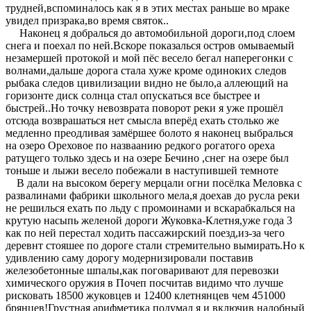
трудней,вспоминалось как я в этих местах раньше во мраке
увидел призрака,во время святок..
Наконец я добралься до автомобильной дороги,под слоем
снега и поехал по ней.Вскоре показалься остров омываемый
незамершей протокой и мой пёс весело бегал наперегонки с
волнами,дальше дорога стала хуже кроме одиноких следов
рыбака следов цивилизации видно не было,а аллеющий на
горизонте диск солнца стал опускаться все быстрее и
быстрей..Но точку невозврата поворот реки я уже прошёл
отсюда возврашаться нет смысла вперёд ехать столько же
медленно преодливая замёршее болото я наконец выбралься
на озеро Ореховое по назваанию редкого рогатого ореха
ратущего только здесь и на озере Бечино ,снег на озере был
тоньше и лыжи весело побежали в наступившей темноте
В дали на высоком берегу мерцали огни посёлка Меловка с
развалинами фабрики школьного мела,я доехав до русла реки
не решилься ехать по льду с промоинами и вскарабкалься на
крутую насыпь желеной дороги Жуковка-Клетня,уже года 3
как по ней перестал ходить пассажирский поезд,из-за чего
деревнт стояшее по дороге стали стремительно вымирать.Но к
удивлению саму дорогу модернизировали поставив
железобетонные шпалы,как поговаривают для перевозки
химического оружия в Почеп посчитав видимо что лучше
рисковать 18500 жуковцев и 12400 клетнянцев чем 451000
брянцев!Грустная арифметика подумал я и включив налобный