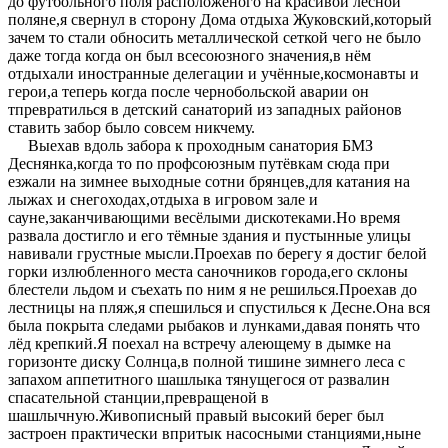
до футбольного поля расположеного на красивой лесной
поляне,я свернул в сторону Дома отдыха Жуковский,который
зачем то стали обносить металлической сеткой чего не было
даже тогда когда он был всесоюзного значения,в нём
отдыхали иностранные делегации и учённые,космонавты и
герои,а теперь когда после чернобольской аварии он
тпревратилься в детский санаторий из западных районов
ставить забор было совсем никчему.
Выехав вдоль забора к проходным санатория БМЗ
Деснянка,когда то по профсоюзным путёвкам сюда при
езжали на зимнее выходные сотни брянцев,для катания на
лыжах и снегоходах,отдыха в игровом зале и
сауне,заканчивающими весёлыми дискотеками.Но время
развала достигло и его тёмные здания и пустынные улицы
навивали грустные мысли.Проехав по берегу я достиг белой
горки излюбленного места саночников города,его склоны
блестели льдом и съехать по ним я не решилься.Проехав до
лестницы на пляж,я спешилься и спустилься к Десне.Она вся
была покрыта следами рыбаков и лунками,давая понять что
лёд крепкий.Я поехал на встречу алеющему в дымке на
горизонте диску Солнца,в полной тишине зимнего леса с
запахом аппетитного шашлыка тянущегося от развалин
спасательной станции,превращеной в
шашлычную.Живописный правый высокий берег был
застроен практически впритык насосными станциями,ныне