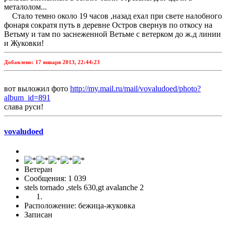
металолом...
Стало темно около 19 часов ,назад ехал при свете налобного
фонаря сократя путь в деревне Остров свернув по откосу на
Ветьму и там по заснеженной Ветьме с ветерком до ж.д линии
и Жуковки!
Добавлено:
17 января 2013, 22:44:23
вот выложил фото
http://my.mail.ru/mail/vovaludoed/photo?
album_id=891
слава руси!
vovaludoed
Ветеран
Сообщения: 1 039
stels tornado ,stels 630,gt avalanche 2
Расположение: бежица-жуковка
Записан