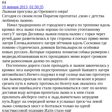
#4
10 января 2013, 01:50:35
Лыжная прогулка до Орехового озера!
Сегодня со своим псом Пиратом протоптал ,свою с детства
любимую лыжню.
Начал традиционно от городского морга по тропинке вдоль
кромки леса лыжи ехали хорошо по плотно утоптанному
снегу.У лагеря Деснянка лыжня пошла налево с горки через
ручей,даже разветвлялась в три стороны я поехал прямо мимо
лагеря Ёлочка,военного лагеря лётчиков вдоль Сосновки где
помимо студенческих домиков Битма,выросли особняки
новых русских..Которые охраняла лохматая собака размером с
медведя,облаивавшая всех проходяших мимо ворот громким
лаем разносимым далеко по округе.
Постепенно дороги стали пропадать и лыжня закончилась у
кромки леса напротив недостроенных зданий бывшего лагеря
автомобилист.Ничего подумал я ещё солнце высоко протопую
сам лыжню,проехав по запорошённой снегом колее я решил
срезать путь к началу протоки,по болоту-как оказалось это
была моя ошибка,ноги стали проваливаться в снег по колено
доставая воду которая пропитала лыжи и к ним стали
прилипать айсберги снега и льда,значительно затрудняя
путь.Вдруг на очередной кочке я услышал треск=на левой
лыжи сломалься хвост и болталься только на одной
пластмассовой подошве.Идти стало ещё