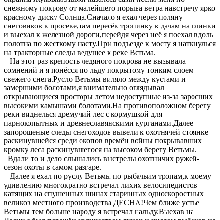
снежному покрову от малейшего порыва ветра навстречу ярко
красному диску Солнца.Сначало я ехал через поляну
снеговиков к просеке,там пересёк тропинку к дачам на глинки
и выехал к железной дороги,перейдя через неё я поехал вдоль
полотна по жесткому насту.При подъезде к мосту я наткнулься
на тракторные следы ведущее к реке Ветьма.
На этот раз крепость ледяного покрова не вызывала
сомнений и я понёсся по льду покрытому тонким слоем
свежего снега.Русло Ветьмы виляло между кустами и
замершими болотами,я внимательно оглядывал
открывающиеся просторы летом недоступные из-за заросших
высокими камышами болотами.На противоположном берегу
реки виднелься дремучий лес с кормушкой для
парнокопытных и древнеславянскими курганами.Далее
запорошеные следы снегоходов вывели к охотнячей стоянке
раскинувшейся среди окопов времён войны покрывавших
кромку леса раскинувшегося на высоком берегу Ветьмы.
Вдали то и дело слышались выстрелы охотничих ружей-
сезон охоты в самом разгаре.
Далее я ехал по руслу Ветьмы по рыбачьим тропам,к моему
удивлению многократно встречал лихих велосипедистов
катящих на спушенных шинах старинных односкоростных
великов местного производства ДЕСНА!Чем ближе устье
Ветьмы тем больше народу я встречал нальду.Выехав на