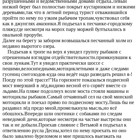
разрушенными и ведомственными домами отдыха.Левый
низкий берег был полностью покрыт кустарником и низкими
деревьями,так что в летний период турист отважившийся
пройти по нему по узким рыбачим тропам,чувствовал себя
как в джунглях амазонки.Я подъехал к песчанке-городскому
пляжу,где несмотря на морох пару моржей бултыхались в
овальной проруби.
Далее на берегу за забором возвышалься песчанный холм из
недавно выротого озера.
Подъехав к тропе на верх я увидел группу рыбаков с
отрешенным взглядрм отдействительности.примкнувшим к
свои лункам.Тут я увидел практически шоссе с
пешими,велосипедными,мотоциклетными и даже следами
гусениц снегоходов-куда она ведёт надо разведать решил я-!
Поеду по этой трассе!"На горизонте показалься подвесной
мост вмерзший в лёд,видимо весной его сорвёт вместе со
льдами.На пляже подсолнух возле моста стояли машины и
мотоциклы рыбаков.Самый отчаянный сел на свой минский
мотоцикли и поехал прямо по подвесному мосту.Лишь бы не
раздавил лёд предо мной,промелькнула мысль,но всё
обошлось.Впереди шли охотники с собаками по следам
неведомой дичи,которые несмотря на частые выстрелы они
так и не добыли.Проехав слияние с Ветьмой я подъехал к
ответвлению русла Десны,хотел по нему проехать но оно
было завалено буреломом и мне пришлось выезжать на