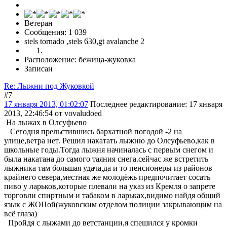
Ветеран
Сообщения: 1 039
stels tornado ,stels 630,gt avalanche 2
Расположение: бежица-жуковка
Записан
Re: Лыжни под Жуковкой
#7
17 января 2013, 01:02:07
Последнее редактирование
: 17 января
2013, 22:46:54 от vovaludoed
На лыжах в Олсуфьево
Сегодня прельстившись бархатной погодой -2 на
улице,ветра нет. Решил накатать лыжню до Олсуфьево,как в
школьные годы.Тогда лыжня начиналась с первым снегом и
была накатана до самого таяния снега.сейчас же встретить
лыжника там большая удача,да и то пенсионеры из районов
крайнего севера,местная же молодёжь предпочитает сосать
пиво у ларьков,которые плевали на указ из Кремля о запрете
торговли спиртным и табаком в ларьках,видимо найдя общий
язык с ЖОПой(жуковским отделом полиции закрывающим на
всё глаза)
Пройдя с лыжами до ветстанции,я спешился у кромки