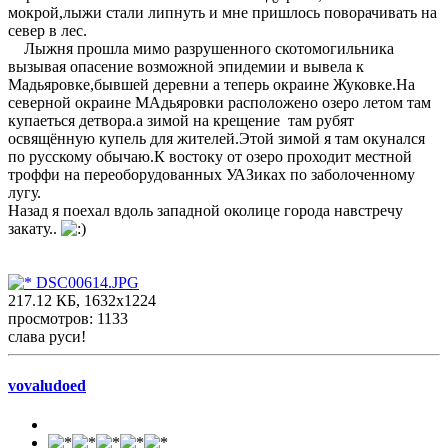
мокрой,лыжи стали липнуть и мне пришлось поворачивать на
север в лес.
Лыжня прошла мимо разрушенного скотомогильника
вызывая опасение возможной эпидемии и вывела к
Мадьяровке,бывшей деревни а теперь окраине Жуковке.На
северной окраине МАдьяровки расположено озеро летом там
купаеться детвора.а зимой на крещение там рубят
освящённую купель для жителей.Этой зимой я там окунался
по русскому обычаю.К востоку от озеро проходит местной
троффи на переоборудованных УАЗиках по заболоченному
лугу.
Назад я поехал вдоль западной околице города навстречу
закату..
DSC00614.JPG
217.12 КБ, 1632x1224
просмотров: 1133
слава руси!
vovaludoed