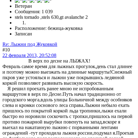
Ветеран
Сообщения: 1 039
stels tornado ,stels 630,gt avalanche 2
Расположение: бежица-жуковка
Записан
Re: Лыжни под Жуковкой
#10
22 февраля 2013, 20:52:08
В верх по десне на ЛЫЖАХ!
Февраль самое время для лыжных прогулок,день стал длинее
и поэтому можно выезжать на длинные маршруты!Снежный
пкров уже устоялься и лыжни уже покрывшись ледянной
коркой позволяют развивать высокую скорость.
Я решил проехать ранее мною не испробованным
маршрутом в верх по Десне.Путь начал традиционно от
городского морга,вдоль улицы Больничной между особняков
слева и кромки соснового леса справа.Лыжни небыло ехать
пришлось по покрытой коркой льда тропинки,лыжи ехали
быстро но норовили соскочить с тропки,пришлось на первой
противо пожарной вырубки повенуть на запад,вскоре я
выехал на накатанную лыжню с порванными лентами
ограждений -тут проходила лыжня россии,подумал я.Проехав