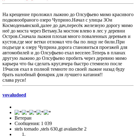
На крещение проложил лыжню до Олсуфьево мимо красивого
подковообраного озеро Чуприно.Начал с улицы ЗОи
Космоденьянской,далее до дач,пересёк железную дорогу мимо
неё до моста через Ветьму.За мостом влево в лес у деревни
Остров.Сначала лыжня плохая много поваленных деревьев и
кустов,где мог ветки отломал что бы по лицу не били.При
подъезде к озеру Чуприна дорога становиться проезжей для
автомобилей и до Олсуфьево ехал веселее.Теперь в планах
другую лыжню до Олсуфьево пробить через деревню мимо
карьера что бы сделать круг,вчера быстро стемнело после
19часов ехал в полной темноте по своей лыжне назад буду
брать налобный фонарик для лучшего катания!!
слава руси!
vovaludoed
Ветеран
Сообщения: 1 039
stels tornado ,stels 630,gt avalanche 2