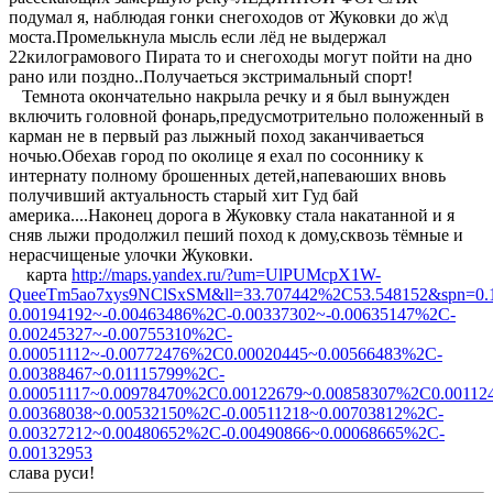
подумал я, наблюдая гонки снегоходов от Жуковки до ж\д
моста.Промелькнула мысль если лёд не выдержал
22килограмового Пирата то и снегоходы могут пойти на дно
рано или поздно..Получаеться экстримальный спорт!
Темнота окончательно накрыла речку и я был вынужден
включить головной фонарь,предусмотрительно положенный в
карман не в первый раз лыжный поход заканчиваеться
ночью.Обехав город по околице я ехал по сосоннику к
интернату полному брошенных детей,напеваюших вновь
получивший актуальность старый хит Гуд бай
америка....Наконец дорога в Жуковку стала накатанной и я
сняв лыжи продолжил пеший поход к дому,сквозь тёмные и
нерасчищеные улочки Жуковки.
карта
http://maps.yandex.ru/?um=UlPUMcpX1W-
QueeTm5ao7xys9NClSxSM&ll=33.707442%2C53.548152&spn=0.1
0.00194192~-0.00463486%2C-0.00337302~-0.00635147%2C-
0.00245327~-0.00755310%2C-
0.00051112~-0.00772476%2C0.00020445~0.00566483%2C-
0.00388467~0.01115799%2C-
0.00051117~0.00978470%2C0.00122679~0.00858307%2C0.00112
0.00368038~0.00532150%2C-0.00511218~0.00703812%2C-
0.00327212~0.00480652%2C-0.00490866~0.00068665%2C-
0.00132953
слава руси!