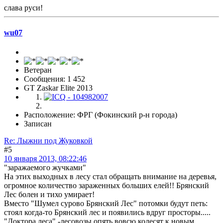
слава руси!
wu07
Ветеран
Сообщения: 1 452
GT Zaskar Elite 2013
Расположение: ФРГ (Фокинский р-н города)
Записан
Re: Лыжни под Жуковкой
#5
10 января 2013, 08:22:46
"заражаемого жучками"
На этих выходных в лесу стал обращать внимание на деревья,
огромное количество зараженных больших елей!! Брянский
Лес болен и тихо умирает!
Вместо "Шумел сурово Брянский Лес" потомки будут петь:
стоял когда-то Брянский лес и появились вдруг просторы.....
"Доктора леса" -лесовозы опять вовсю колесят к новым