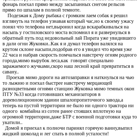
фонарь поехал прямо между засыпанных снегом рельсов
прямо по шпалам в полной темноте.
Подезжая к Дому рыбака с громким лаем собак я решил
взглянуть на телефон узнавая который час,но к своему ужасу
понял что телефона нет,выронил когда вскарабкивалься на
насыпь у гостиловского моста вспомнил я и развернулься в
обратный путь под недовольный лай Пирата уже увидившего
в дали огни Жуковки..Как я и думал телефон валялся на
крутом склоне насыпи,подобрав его я увидел что время уже
22 часа и набрав скорость помчалься навстречу огням родного
города,мимо вырубок леса,как говорят специально
заражаемого жучками,скоро наш лесной край превратиться в
савану..
Проехав мимо дороги на автозаправки я наткнулься на чью
то лыжню и поехал быстрее навстречу мерцающей
разноцветными огнями станцию Жуковка мимо темных окон
ПТУ №33 когда готовивших механизаторов в
дореволюционном здании шпалопропиточного завода,а
теперь на пустой территории не было ни одного трактора ни
одного комбайна из сотен ранее стояших вплотную на
огромной территории,даже БТР с военной подготовки куда то
укатили..
Домой я приехал к полночи паринял горячую ванну,выпил
жидкий шоколад и лег спать в полной усталости!