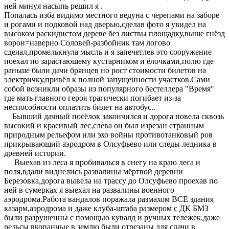
ней минуя насыпь решил я .
Попалась изба видимо местного ведуна с черепами на заборе
и рогами и подковой над дверью,сделав фото я увидел на
высоком раскидистом дереве без листвы площадку,выше гнёзд
ворон=наверно Соловей-разбойник там логово
сделал,промелькнула мысль и я запечетлев это сооружение
поехал по зарастаюшему кустарником и ёлочками,полю где
раньше были дачи брянцев но рост стоимости билетов на
электричку,привёл к полной запущенности участков.Сами
собой возникли образы из популярного бестеллера "Время"
где мать главного героя трагически погибает из-за
неспособности оплатить билет на автобус..
Бывший дачный посёлок закончился и дорога повела сквозь
высокий и красивый лес,слева он был изрезан странным
природным рельефом или эхо войны противотанковый ров
прикрывающий аэродром в Олсуфьево или следы ледника в
древней истории.
Выехав из леса я пробивалься в снегу на краю леса и
поля,вдали виднелись развалины мёртвой деревни
Березовка,дорога вывела на трассу до Олсуфьево проехав по
ней в сумерках я выехал на развалины военного
аэродрома.Работа вандалов поражала размахом ВСЕ здания
казарм,аэродрома и даже клуба-штаба размером с ДК БМЗ
были разрушенны с помощью кувалд и ручных тележек,даже
рельсы вкопанные в землю были отрезаны для сдачи в