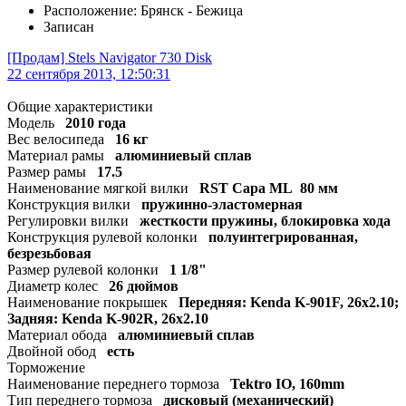
Расположение: Брянск - Бежица
Записан
[Продам] Stels Navigator 730 Disk
22 сентября 2013, 12:50:31
Общие характеристики
Модель
2010 года
Вес велосипеда
16 кг
Материал рамы
алюминиевый сплав
Размер рамы
17.5
Наименование мягкой вилки
RST Capa ML 80 мм
Конструкция вилки
пружинно-эластомерная
Регулировки вилки
жесткости пружины, блокировка хода
Конструкция рулевой колонки
полуинтегрированная,
безрезьбовая
Размер рулевой колонки
1 1/8"
Диаметр колес
26 дюймов
Наименование покрышек
Передняя: Kenda K-901F, 26x2.10;
Задняя: Kenda K-902R, 26x2.10
Материал обода
алюминиевый сплав
Двойной обод
есть
Торможение
Наименование переднего тормоза
Tektro IO, 160mm
Тип переднего тормоза
дисковый (механический)